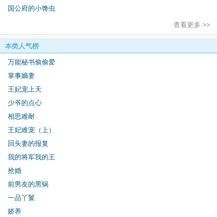
国公府的小馋虫
查看更多 >>
本类人气榜
万能秘书偷偷爱
掌事嫡妻
王妃宠上天
少爷的点心
相思难耐
王妃难宠（上）
回头妻的报复
我的将军我的王
抢婚
前男友的黑锅
一品丫鬟
娇养