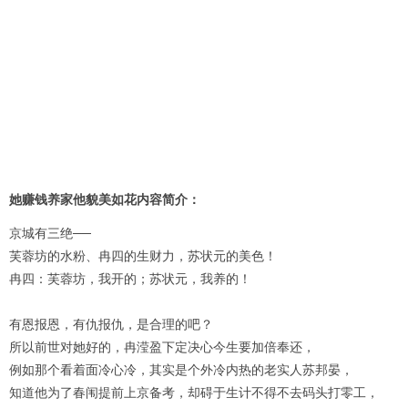
她赚钱养家他貌美如花内容简介：
京城有三绝──
芙蓉坊的水粉、冉四的生财力，苏状元的美色！
冉四：芙蓉坊，我开的；苏状元，我养的！
有恩报恩，有仇报仇，是合理的吧？
所以前世对她好的，冉滢盈下定决心今生要加倍奉还，
例如那个看着面冷心冷，其实是个外冷内热的老实人苏邦晏，
知道他为了春闱提前上京备考，却碍于生计不得不去码头打零工，