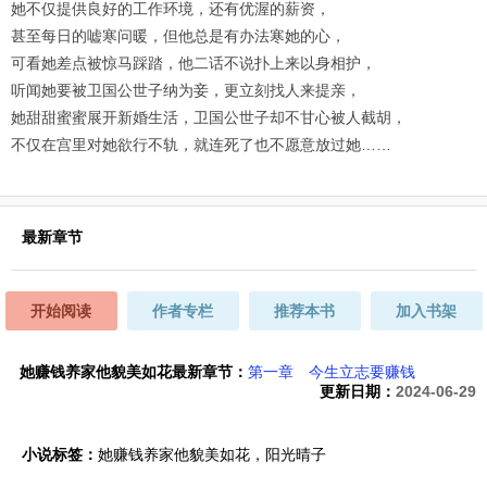
她不仅提供良好的工作环境，还有优渥的薪资，
甚至每日的嘘寒问暖，但他总是有办法寒她的心，
可看她差点被惊马踩踏，他二话不说扑上来以身相护，
听闻她要被卫国公世子纳为妾，更立刻找人来提亲，
她甜甜蜜蜜展开新婚生活，卫国公世子却不甘心被人截胡，
不仅在宫里对她欲行不轨，就连死了也不愿意放过她……
最新章节
开始阅读
作者专栏
推荐本书
加入书架
她赚钱养家他貌美如花最新章节：
第一章 今生立志要赚钱
更新日期：
2024-06-29
小说标签：
她赚钱养家他貌美如花，阳光晴子