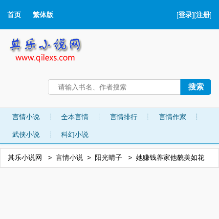
首页
繁体版
[
登录
][
注册
]
言情小说
┊
全本言情
┊
言情排行
┊
言情作家
┊
武侠小说
┊
科幻小说
其乐小说网
言情小说
阳光晴子
她赚钱养家他貌美如花