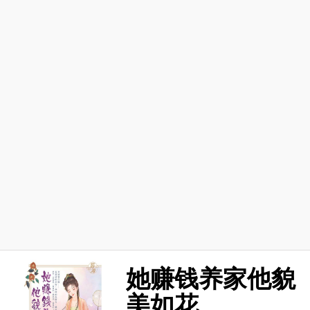
她赚钱养家他貌
美如花