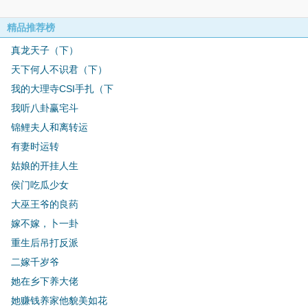
精品推荐榜
真龙天子（下）
天下何人不识君（下）
我的大理寺CSI手扎（下
我听八卦赢宅斗
锦鲤夫人和离转运
有妻时运转
姑娘的开挂人生
侯门吃瓜少女
大巫王爷的良药
嫁不嫁，卜一卦
重生后吊打反派
二嫁千岁爷
她在乡下养大佬
她赚钱养家他貌美如花