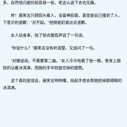
多，自然他闪避的就容易一些，老这么追下去也无趣。
咚！唐笑言只顾回头看人，没留神前面，直觉是自己撞到了人，
下意识的道歉：“对不起。”他倒是赶紧出言道歉。
女人站身来，拍了拍衣服低声说了一句话。
“你说什么？”唐笑言没有听清楚，又追问了一句。
“对猪说话，不需要第二遍。”女人冷冷地看了他一眼，卷发上狼
狈的沾着冰淇淋，而她的手中则是空掉的甜筒。
这个真的是误会，唐笑言咧咧嘴，抬起手想去帮她抓掉那碍眼的
冰淇淋。