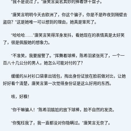
“我不是说过了。”唐笑言莫名其妙的捧着饼干盘子。
“唐笑言明明今天去欧洲了，你这个骗子，你是不是昨夜到隔壁去
盗窃？”这是她唯一可以想到的理由，她真是笨死了。
“哈哈哈……”唐笑言笑得浑身发抖，看她现在的表情真是太好笑
了，很是佩服她的想象力。
“不准笑，我要报警了。”挥舞着球棒，陈希羽紧张死了，一个一
百八十几公分的男人，她怎么可能对付的了？
缓缓的从衬衫口袋拿出钱包，掏出身份证放在脸前做对比，让她
好好看个清楚，唐笑言第一次觉得身份证是这么好用的东西。
咳，好糗！
“你干嘛骗人！”陈希羽尴尬的放下球棒，脸不自然的发烫。
“你冤枉我了，我一直都没对你隐瞒过。”唐笑言无奈了。