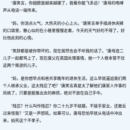
“唐笑言，你翅膀是越来越硬了，我看你能飞多远！”唐母的咆哮
声从电话一端传来。
“妈，你消点火气，大热天的小心上火。”唐笑言单手插进休闲裤
的口袋里，散心似的在小巷里慢慢走着，今天的天气好的不得了，好
比他此刻的心情。
“笑辞都是被你带坏的，现在居然也会不听我的话了。”唐母连二
儿子一起都骂上了，现在唐父在英国处理事情，她一个人根本管不住
这两个叛逆的儿子。
“妈，是你想早点和爸共享晚年的退休生活，这么早就逼迫我们两
个人继承父业，这太残忍了吧？”唐笑言真是太了解他们唐家人作事的
风格了，只要是能推出去的麻烦，绝对不放在自己手中。
“残忍？什么叫作残忍？你二十九岁不结婚，不接手家业，还敢反
过来怪我？”又是一声怒吼，如果可以，唐母恐怕早就从电话中冲出
来，掐死这个不孝子。