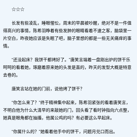
☆☆☆
长发有些凌乱，睡眼惺忪，周末的早晨被吵醒，绝对不是一件值
得高兴的事情，陈希羽睁着有些发肿的眼睛看着不速之客，脑袋里一
片空白，昨夜她应该是失眠了吧，脑子里想的都是一些无关痛痒的事
情。
“还没起床？我饼干都烤好了。”唐笑言端着一盘刚出炉的饼干乐
呵呵的看着她，琢磨着原来她的头发是直的，昨天的发型大概是特意
去卷的。
唐笑言站在她的门前，说他烤了饼干？
“你怎么来了？”终于精神集中起来，陈希羽紧张的看着唐笑言，
不明白他为什么大清早的来敲她的门，回头看了看时钟指向六点整，
她真是眼角都在抽搐，他属公鸡的吗？有必要这么早起床。
“你属什么的？”她看着他手中的饼干，问题月兑口而出。