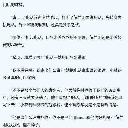
门后的球棒。
“唐……”电话铃声突然响起，打断了陈希羽要说的话，先转身去
接电话，好不容易的假期，还真是多事之秋。
“哪位？”抓起电话，口气带着丝丝的不耐烦，陈希羽还是带着轻
微的起床气。
“希羽，糟糕了啦！”电话一端的口气急得很。
“我不糟好吗？到底出什么事？”她把电话拿离耳边很远，小林的
嗓音真的可以穿脑。
“还不是那个气死人的唐笑言，他居然临时拒收了我们的访谈资
料，还有三天就要交稿了，他不肯配合的话，我们的专栏到底该怎么
写下去！”小林叽哩呱啦的抱怨着，也不管陈希羽是不是有听清楚。
“他是以什么理由拒收？你不是已经用Email和他约好的吗？”陈希
羽眨眨眼，僵着脖子。