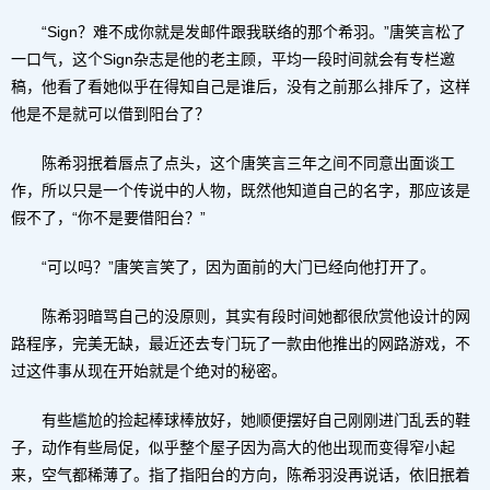
“Sign？难不成你就是发邮件跟我联络的那个希羽。”唐笑言松了
一口气，这个Sign杂志是他的老主顾，平均一段时间就会有专栏邀
稿，他看了看她似乎在得知自己是谁后，没有之前那么排斥了，这样
他是不是就可以借到阳台了？
陈希羽抿着唇点了点头，这个唐笑言三年之间不同意出面谈工
作，所以只是一个传说中的人物，既然他知道自己的名字，那应该是
假不了，“你不是要借阳台？”
“可以吗？”唐笑言笑了，因为面前的大门已经向他打开了。
陈希羽暗骂自己的没原则，其实有段时间她都很欣赏他设计的网
路程序，完美无缺，最近还去专门玩了一款由他推出的网路游戏，不
过这件事从现在开始就是个绝对的秘密。
有些尴尬的捡起棒球棒放好，她顺便摆好自己刚刚进门乱丢的鞋
子，动作有些局促，似乎整个屋子因为高大的他出现而变得窄小起
来，空气都稀薄了。指了指阳台的方向，陈希羽没再说话，依旧抿着