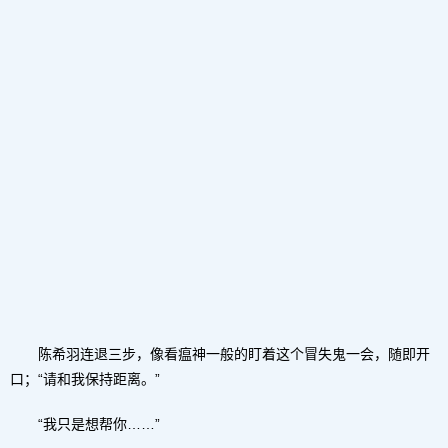
陈希羽连退三步，像看瘟神一般的盯着这个冒失鬼一会，随即开
口；“请和我保持距离。”
“我只是想帮你……”