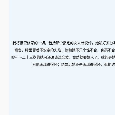
“我将接管修家的一切，包括那个指定的女人杜悦伶，她最好安分
粗鲁，眸里冒着不安定的火焰，他和她不只个性不合，身高不合
妙⋯⋯二十三岁的她可还没谈过恋爱，竟然就要嫁人了。嫁的是她
对他表现得很坏；结婚后她还是表现得很坏，惹他讨