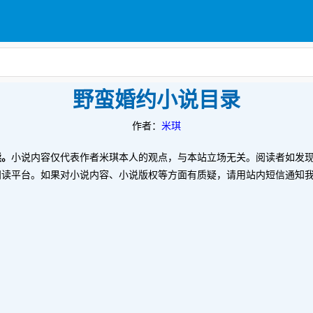
野蛮婚约小说目录
作者：
米琪
读。
小说内容仅代表作者米琪本人的观点，与本站立场无关。阅读者如发
阅读平台。如果对小说内容、小说版权等方面有质疑，请用站内短信通知