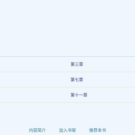
第三章
第七章
第十一章
内容简介
加入书架
推荐本书