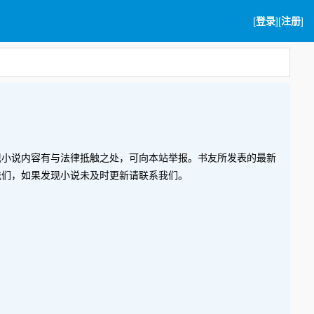
[
登录
][
注册
]
现小说内容有与法律抵触之处，可向本站举报。书友所发表的最新
我们，如果发现小说未及时更新请联系我们。