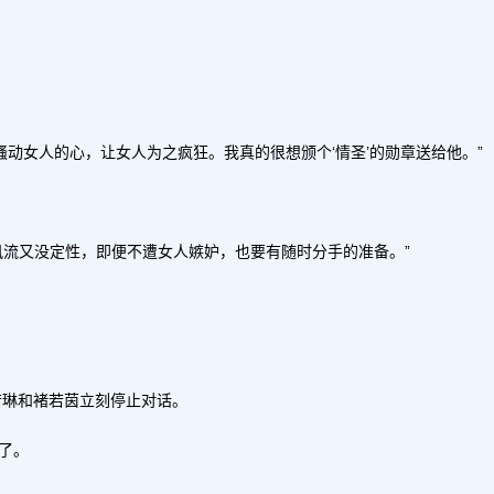
动女人的心，让女人为之疯狂。我真的很想颁个‘情圣’的勋章送给他。”
风流又没定性，即便不遭女人嫉妒，也要有随时分手的准备。”
若琳和褚若茵立刻停止对话。
了。