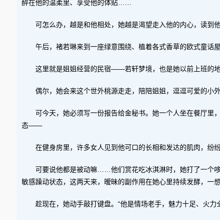
醉在他的温柔里、享受他的体贴……
可怎么办，越是和他相处，她越是渴望走入他的内心，读到
午后，褚若琳来到一座绿意围绕、植着各式香草的欧式童话
这里就是姐姐经营的民宿——若轩梦境，也是她以前上班的
偶尔，她会来这个世外桃源走走，陪陪姐姐，逗逗可爱的小
可今天，她必须写一份报告给金秘书。她一个人坐在餐厅里
态——
在健身房里，许多女人见到他可口的长相和发达的肌肉，纷
可要说他都是被动嘛……他们赏花吃冰淇淋时，她打了一个
敏感躁动状态，这两天来，暧昧的副作用在她心里持续发酵，一
趁现在，她动手敲打键盘。“他是情场老手，魅力十足、火力