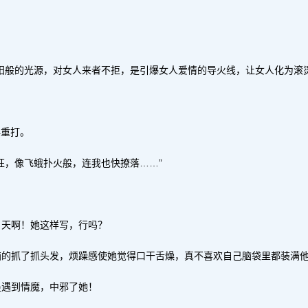
阳般的光源，对女人来者不拒，是引爆女人爱情的导火线，让女人化为滚烫
再重打。
狂，像飞蛾扑火般，连我也快撩落……”
、天啊！她这样写，行吗？
恼的抓了抓头发，烦躁感使她觉得口干舌燥，真不喜欢自己脑袋里都装满
是遇到情魔，中邪了她！