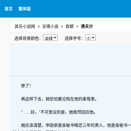
首页
繁体版
其乐小说网
言情小说
官颖
诱夫计
选择背景颜色：
选择字号：
惨了！
再这样下去，她恐怕要沦陷在他的柔情里。
“……好。”不可思议的是，她居然回应他。
她应该清楚，申劭崇是金秘书暗恋三年的男人，他是金秘书