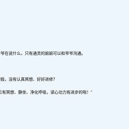
。
爷爷在说什么，只有通灵的姐姐可以和爷爷沟通。
积极，没有认真冥想、好好进修？
近有冥想、静坐、净化呼吸，读心功力有进步的啦！”