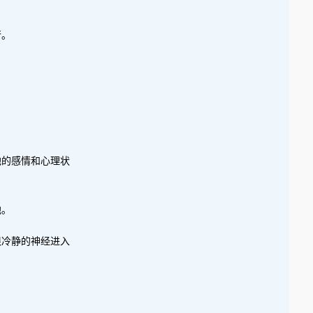
行。
他的感情和心理状
他。
根冷静的神经进入