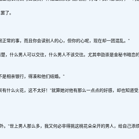
象罢了。
很正常的事，而且你会读别人的心，但你的心呢，现在却一团混乱。”
得清楚，什么男人可以交往，什么男人不该交往。尤其申劭崇是金秘书暗恋
不是相亲银行，得凑和他们结婚。”
崇有什么火花，这不太好！”就算她对他有那么一点点的好感，却也知道
外。“世上男人那么多，我又何必非得挑这桃花朵朵开的男人，给自己添烦