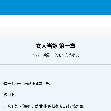
女大当嫁 第一章
作者：
湛露
类别：言情小说
一个接一个地一口气就吃掉两三斤。
在一棵树上。
下，吃下美味的果肉，然后“扑”的把枣核吐到了墙外面。