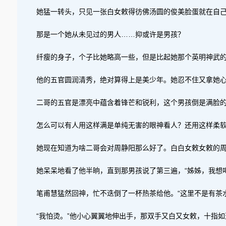
她猛一转头，只见一张白女敕得彷佛汤圆的俊美脸蛋就在自
那是一个她从未见过的男人……抑或许是男孩？
纤瘦的身子，个子比她略高一些，但是比起她那个英明神武
他的五官圆润清秀，绝对算得上是美少年。她忍不住又拿她
二哥的五官是漂亮中蕴含着锋芒和锐利，这个男孩倒是满脸
怎么可以有人用这样满是单纯无害的眼神看人？还用这样柔
她现在知道为啥二哥会对周静阳那么好了。白白女敕女敕的
她呆呆地看了他半晌，直到那男孩说了第三遍，“姊姊，我想喝
笔甫慧猛然回神，忙不迭倒了一杯热茶给他。“这里不是有茶
“我怕烫。”他小心翼翼地伸出手，那双手又白又女敕，十指