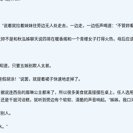
。”说着就拉着妹妹往旁边无人处走去，一边走，一边低声喝道：“不管妳看
那天妳不是和秋泓姊聊天说四哥在暖香阁和一个青楼女子打得火热，母后应该
然知道，只要五姊别欺人太甚。
是假胡涂！”说罢，就提着裙子快速地走掉了。
，据说连西岳的眉琳公主都来了，所以很多美食就直接摆在桌上，任人选
还是千层河诠糕，就听到旁边有个软软、清脆的声音响起。“姊姊，我口渴
叫别人。
。”