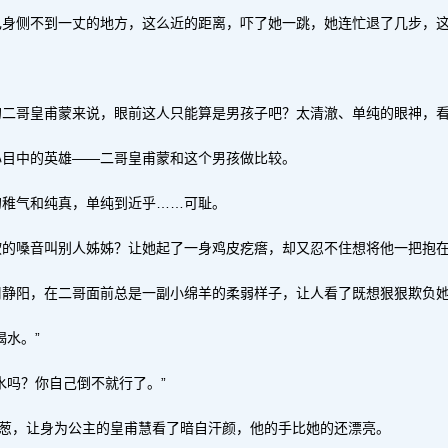
己身侧不到一丈的地方，这么近的距离，吓了她一跳，她连忙退了几步，
的二哥皇甫蒙来说，眼前这人只能算是男孩子吧？太清澈、单纯的眼神，
心目中的英雄——二哥皇甫蒙和这个男孩做比较。
的稚气和纯真，单纯到近乎……可耻。
软的嗓音叫别人姊姊？让她起了一身鸡皮疙瘩，却又忍不住想将他一把抱
周静阳，在二哥面前总是一副小绵羊的柔弱样子，让人看了既想狠狠欺负
水。”
水吗？你自己倒不就行了。”
如葱，让身为公主的皇甫慧看了暗自汗颜，他的手比她的还漂亮。