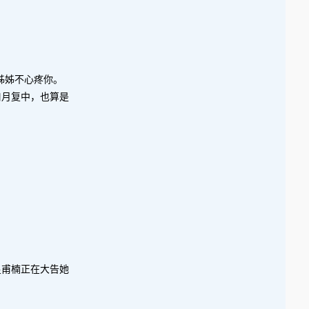
姊姊不心疼你。
口月复中，也算是
皇甫楠正在大告她