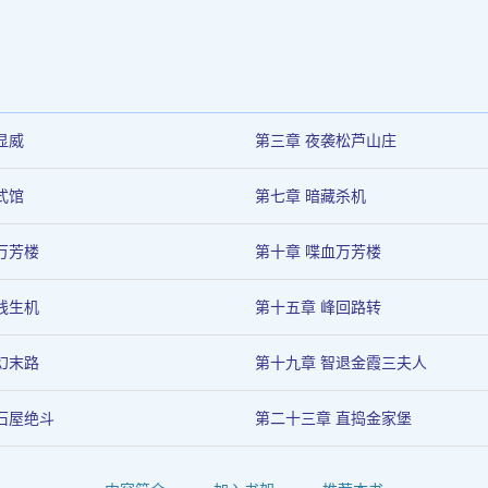
显威
第三章 夜袭松芦山庄
式馆
第七章 暗藏杀机
万芳楼
第十章 喋血万芳楼
线生机
第十五章 峰回路转
幻末路
第十九章 智退金霞三夫人
石屋绝斗
第二十三章 直捣金家堡