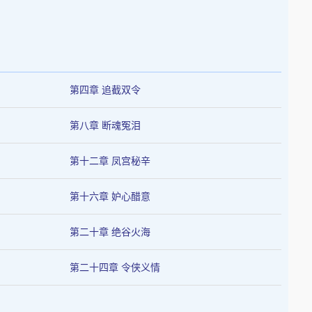
第四章 追截双令
第八章 断魂冤泪
第十二章 凤宫秘辛
第十六章 妒心醋意
第二十章 绝谷火海
第二十四章 令侠义情