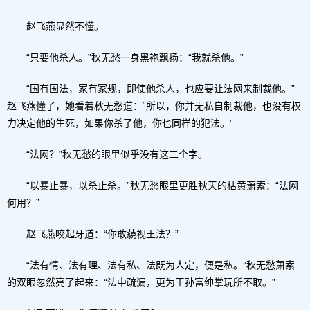
赵飞燕显然不懂。
“只要他杀人。”秋无愁一身黑袍飘扬：“我就杀他。”
“国有国法，家有家规，即使他杀人，也应要让法网来制裁他。”
赵飞燕懂了，她看着秋无愁道：“所以，你并无私自制裁他，也没有权
力决定他的生死，如果你杀了他，你也同样的犯法。”
“法网？”秋无愁的眼里似乎没有这二个字。
“以暴止暴，以杀止杀。”秋无愁眼里更胜秋天的枯黄萧索：“法网
何用？”
赵飞燕咬起牙道：“你敢藐视王法？”
“法有情、法有理、法有私、法既为人定，便是私。”秋无愁萧索
的双眼忽然亮了起来：“法中疏漏，更为王孙富绅掌玩所不取。”