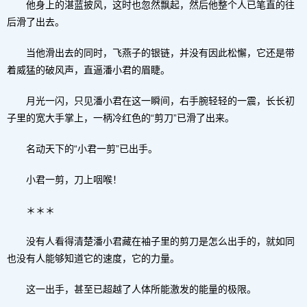
他身上的湛蓝披风，这时也忽然飘起，然后他整个人已笔直的往
后滑了出去。
当他滑出去的同时，飞燕子的银链，并没有因此松懈，它还是带
着威猛的破风声，直逼潘小君的眉睫。
月光一闪，只见潘小君在这一瞬间，右手腕轻轻的一震，长长初
子里的宽大手掌上，一柄冷红色的“剪刀”已滑了出来。
名动天下的“小君一剪”已出手。
小君一剪，刀上咽喉！
＊＊＊
没有人看得清楚潘小君藏在袖子里的剪刀是怎么出手的，就如同
也没有人能够知道它的速度，它的力量。
这一出手，甚至已超越了人体所能激发的能量的极限。