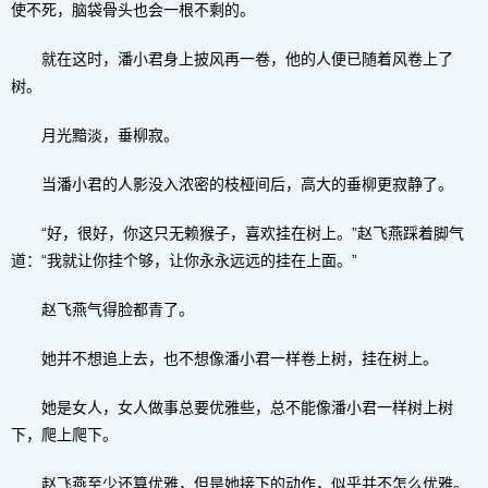
使不死，脑袋骨头也会一根不剩的。
就在这时，潘小君身上披风再一卷，他的人便已随着风卷上了
树。
月光黯淡，垂柳寂。
当潘小君的人影没入浓密的枝桠间后，高大的垂柳更寂静了。
“好，很好，你这只无赖猴子，喜欢挂在树上。”赵飞燕踩着脚气
道：“我就让你挂个够，让你永永远远的挂在上面。”
赵飞燕气得脸都青了。
她并不想追上去，也不想像潘小君一样卷上树，挂在树上。
她是女人，女人做事总要优雅些，总不能像潘小君一样树上树
下，爬上爬下。
赵飞燕至少还算优雅，但是她接下的动作，似乎并不怎么优雅。