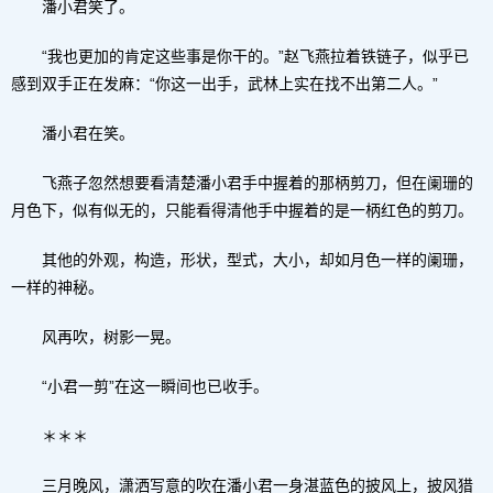
潘小君笑了。
“我也更加的肯定这些事是你干的。”赵飞燕拉着铁链子，似乎已
感到双手正在发麻：“你这一出手，武林上实在找不出第二人。”
潘小君在笑。
飞燕子忽然想要看清楚潘小君手中握着的那柄剪刀，但在阑珊的
月色下，似有似无的，只能看得清他手中握着的是一柄红色的剪刀。
其他的外观，构造，形状，型式，大小，却如月色一样的阑珊，
一样的神秘。
风再吹，树影一晃。
“小君一剪”在这一瞬间也已收手。
＊＊＊
三月晚风，潇洒写意的吹在潘小君一身湛蓝色的披风上，披风猎