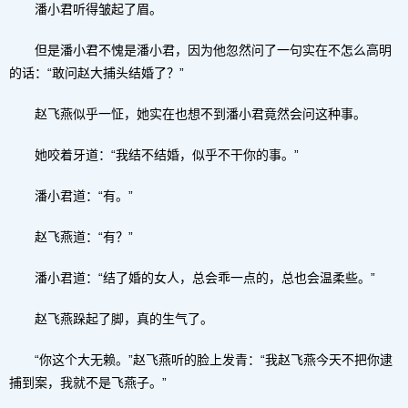
潘小君听得皱起了眉。
但是潘小君不愧是潘小君，因为他忽然问了一句实在不怎么高明
的话：“敢问赵大捕头结婚了？”
赵飞燕似乎一怔，她实在也想不到潘小君竟然会问这种事。
她咬着牙道：“我结不结婚，似乎不干你的事。”
潘小君道：“有。”
赵飞燕道：“有？”
潘小君道：“结了婚的女人，总会乖一点的，总也会温柔些。”
赵飞燕跺起了脚，真的生气了。
“你这个大无赖。”赵飞燕听的脸上发青：“我赵飞燕今天不把你逮
捕到案，我就不是飞燕子。”