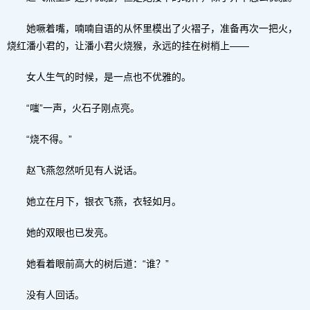
她噘着嘴，喃喃自语的从怀里模出了火褶子，准备再次一把火，
烧红潘小君的，让潘小君火烧猴，永远的挂在树梢上——
女人生气的时候，是一点也不优雅的。
“嗤”一声，火石子刚点亮。
“烧不得。”
赵飞燕忽然听见有人说话。
她立在月下，银衣飞燕，衣轻如月。
她的双眼也已发亮。
她看着眼前高大的树后道：“谁？”
没有人回话。