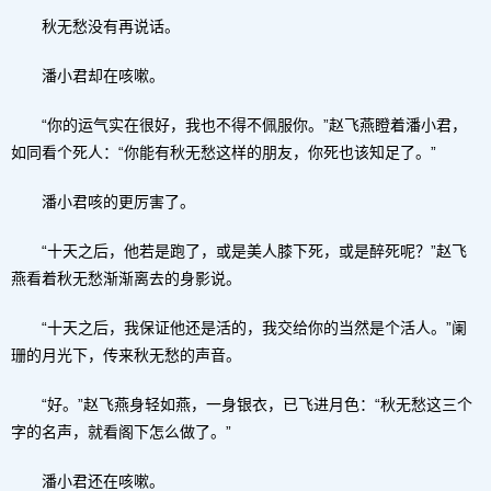
秋无愁没有再说话。
潘小君却在咳嗽。
“你的运气实在很好，我也不得不佩服你。”赵飞燕瞪着潘小君，
如同看个死人：“你能有秋无愁这样的朋友，你死也该知足了。”
潘小君咳的更厉害了。
“十天之后，他若是跑了，或是美人膝下死，或是醉死呢？”赵飞
燕看着秋无愁渐渐离去的身影说。
“十天之后，我保证他还是活的，我交给你的当然是个活人。”阑
珊的月光下，传来秋无愁的声音。
“好。”赵飞燕身轻如燕，一身银衣，已飞进月色：“秋无愁这三个
字的名声，就看阁下怎么做了。”
潘小君还在咳嗽。