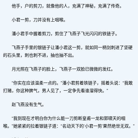
他手，户的剪刀，就像他的人，充满了神秘，充满了传奇。
小君一剪，刀并没有上咽喉。
潘小君手中握着剪刀，剪住了飞燕子飞光闪闪的铁链子。
飞燕子手里的银链子让潘小君这一剪，就如同一柄剑刺进了坚硬
的石头里，刺也刺不进，抽也抽不出。
月光照在飞燕子的脸上，飞燕子一双脸已微微的发红。
“你实在应该温柔一点的。”潘小君剪着铁链子，摇着头说：“我敢
打赌，你这种脾气，男人见了，一定争先看谁溜得快。”
赵飞燕没有生气。
“我到现在才明白你为什么能一刀剪断皇甫一龙和郭啸天的咽
喉。”她紧紧的拉着银链子道：“名动天下的‘小君一剪’果然绝世无双。”