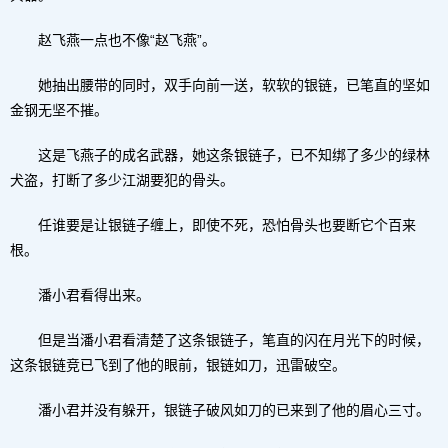
赵飞燕一点也不像“赵飞燕”。
她抽出腰带的同时，双手向前一送，软软的银链，已笔直的坚如
金钢无坚不摧。
这是飞燕子的成名武器，她这条银链子，已不知绑了多少的绿林
犬盗，打断了多少江湖要犯的骨头。
任谁要是让银链子缠上，即使不死，恐怕骨头也要断它个百来
根。
潘小君看得出来。
但是当潘小君看清楚了这条银链子，笔直的闪在月光下的时候，
这条银链竞已飞到了他的眼前，银链如刀，迅雷破空。
潘小君并没有躲开，银链子破风如刀的已来到了他的眉心三寸。