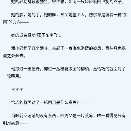
她的轻功身段很独特，很优雅，如同一只轻轻低回飞旋的燕子。
她的脸，她的手，她的脚，甚至她整个人，仿佛都是偏着一种“东
南”的方向——
她的成名轻功“燕子东南飞”。
潘小君翻了几个跟斗，卷起了一身海水湛蓝的披风，直往月色黯
淡之处奔去。
他掠过一重屋脊，穿过一丛枝醚浓密的柳梢，竟恰巧的就面对了
一轮明月。
＊＊＊
恰巧的就面对了一轮明月是什么意思？——
当眼前空荡荡的没有东西，四周又是一片荒凉，唯一看得见只有
明月高悬——