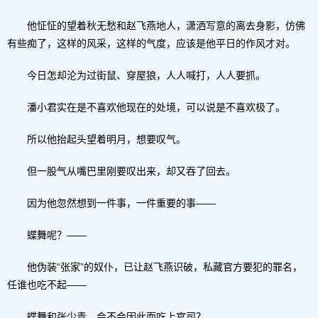
他怔怔的望着秋无愁和赵飞燕地人，潇洒写意的离去身影，仿佛
有些痴了，这样的风采，这样的气度，应该是他平日的作风才对。
今日怎却沦为过街鼠、穿屋狼，人人喊打，人人要抓。
潘小君实在是不喜欢他现在的处境，可以说是不喜欢极了。
所以他抬起头望着明月，想要叹气。
但一股气从嘴巴里刚要叹出来，却又吞了回去。
因为他忽然想到一件事，一件重要的事——
蝶舞呢？——
他伪装“张家”的奴仆，已让赵飞燕识破，私藏官方要犯的罪名，
任谁也吃不起——
蝶舞和张少青，会不会因此而吃上官司？