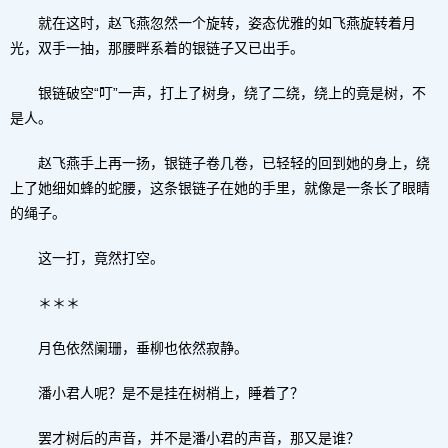
就在这时，赵飞燕忽然一个旋转，姿态优雅的如飞燕旋转着月
光，双手一抽，那腰畔系着的银链子又已出手。
银链破空“叮”一声，打上了树身，绕了二绕，绕上的竟是树，不
是人。
赵飞燕手上再一扬，银链子卷几卷，已轻轻的回到她的身上，绕
上了她细如蜂的蛇腰，这条银链子在她的手里，就像是一条长了眼睛
的绳子。
这一打，竟然打空。
＊＊＊
月色依然阑珊，垂柳也依然寂静。
潘小君人呢？是不是挂在树梢上，睡着了？
罢才树后的声音，并不是潘小君的声音，那又是谁？