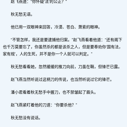
赵飞燕道：“你怀疑‘法’的公正？”
秋无愁无语。
他已用一双眼神来回答，冷漠、苍白、萧索的眼神。
“不管怎样，我还是要逮捕他归案。”赵飞燕看着他道：“还有阁下
也千万莫要忘了，你虽然杀的都是该杀之人，但是要奉劝你‘国有法，
家有规’，人的生死，并不是你一个人就可以判定。”
秋无愁看看她，忽然缓缓的推刀向前，刀虽在鞘，但锋芒已露。
赵飞燕当然听说过这柄刀的传说，也当然听说过它的锋芒。
潘小君看着秋无愁手中握刀，也不禁皱起了眉头。
赵飞燕紧盯着他的刀道：“你要杀他？”
秋无愁没有说话。