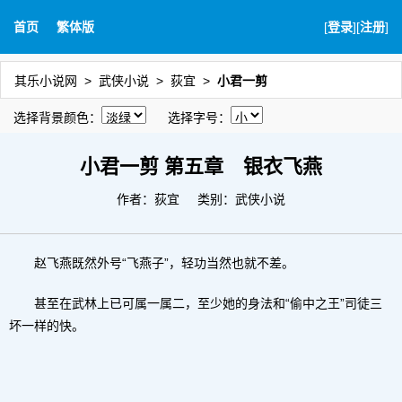
首页
繁体版
[
登录
][
注册
]
其乐小说网
武侠小说
荻宜
小君一剪
选择背景颜色：
选择字号：
小君一剪 第五章 银衣飞燕
作者：
荻宜
类别：武侠小说
赵飞燕既然外号“飞燕子”，轻功当然也就不差。
甚至在武林上已可属一属二，至少她的身法和“偷中之王”司徒三
坏一样的快。