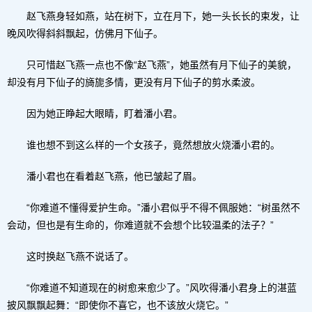
赵飞燕身轻如燕，站在树下，立在月下，她一头长长的束发，让
晚风吹得斜斜飘起，仿佛月下仙子。
只可惜赵飞燕一点也不像“赵飞燕”，她虽然有月下仙子的美貌，
却没有月下仙子的旖旎多情，更没有月下仙子的剪水柔波。
因为她正睁起大眼睛，盯着潘小君。
谁也想不到这么样的一个女孩子，竟然想放火烧潘小君的。
潘小君也在看着赵飞燕，他已皱起了眉。
“你难道不懂得爱护生命。”潘小君似乎不得不佩服她：“树虽然不
会动，但也是有生命的，你难道就不会想个比较温柔的法子？”
这时换赵飞燕不说话了。
“你难道不知道现在的树愈来愈少了。”风吹得潘小君身上的湛蓝
披风飘飘起舞：“即使你不喜它，也不该放火烧它。”