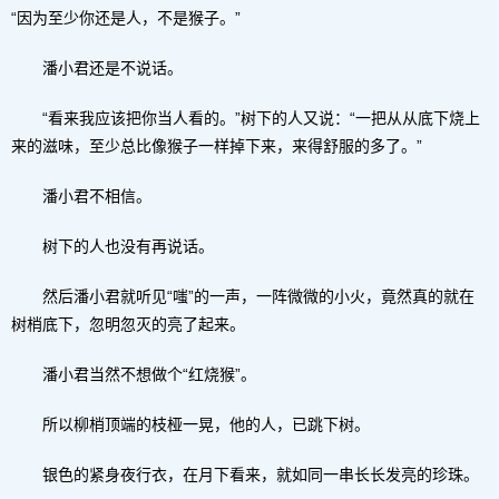
“因为至少你还是人，不是猴子。”
潘小君还是不说话。
“看来我应该把你当人看的。”树下的人又说：“一把从从底下烧上
来的滋味，至少总比像猴子一样掉下来，来得舒服的多了。”
潘小君不相信。
树下的人也没有再说话。
然后潘小君就听见“嗤”的一声，一阵微微的小火，竟然真的就在
树梢底下，忽明忽灭的亮了起来。
潘小君当然不想做个“红烧猴”。
所以柳梢顶端的枝桠一晃，他的人，已跳下树。
银色的紧身夜行衣，在月下看来，就如同一串长长发亮的珍珠。