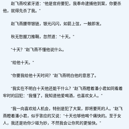
赵飞燕咬紧牙道：“他是官府要犯，我奉命逮捕他到案，你要杀
他，就得先杀了我。”
赵飞燕腰带银链，银光闪闪，如箭上弦，一触即发。
秋无愁握刀推鞘，忽然道：“十天。”
“十天？”赵飞燕不懂他说什么。
“给他十天。”
“你要我给他十天时间？”赵飞燕明白他的意思了。
“我实在不明白十天他还能干什么？”赵飞燕瞪着潘小君如同看着
牢时的囚犯：“我懂了，我知道他爱喝酒，也喜欢女人。”
“我一向喜欢给人机会，特别是犯了大案，即将要死的人。”赵飞
燕瞪着潘小君，似乎答应的又说：“十天也够他喝个痛快的。至于女
人，我还是劝你少碰为妙，不然我会让你死的更愉快。”