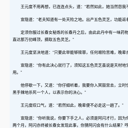
王元度不用再想，已连连点头，道：“若然如此，她当然怨我
宣隐道：“老夫知道有一处天险之地。出产五色灵芝，功能返
定须你服过长春女秘炼的长春丹之后，由此此丹中有一味药
直达那万仞峰顶，摘取五色灵芝。”
王元度坚决地道：“只要此举能够赎罪，任何艰险苦难，晚辈
宣隐道：“你有此决心就行了，须知这五色灵芝虽说是天材地
用。”
他停歇一下，又道：“你仔细听着，我要你入冥鼓宫去，立时
黑手辣地杀死一个人，以表示你的决心。”
王元度叹口气，道：“若然如此，晚辈便不必走这一趟了。”
宣隐道：“你听我说，你要下手之人，必须是阿闪才行，因为
两个月，阿闪亦终被长春女发现此事，你猜阿闪会有什么结果？哼