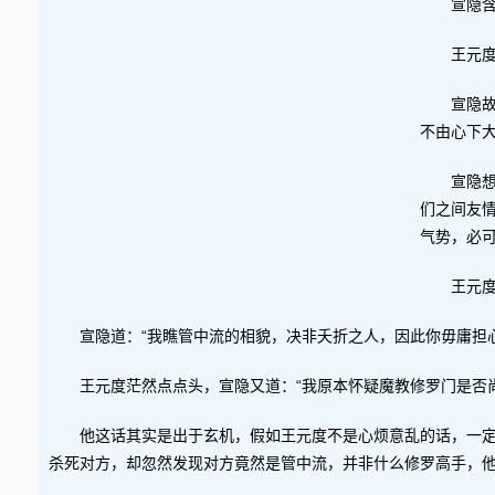
宣隐
王元度
宣隐
不由心下
宣隐
们之间友
气势，必
王元度
宣隐道：“我瞧管中流的相貌，决非夭折之人，因此你毋庸担
王元度茫然点点头，宣隐又道：“我原本怀疑魔教修罗门是否
他这话其实是出于玄机，假如王元度不是心烦意乱的话，一
杀死对方，却忽然发现对方竟然是管中流，并非什么修罗高手，