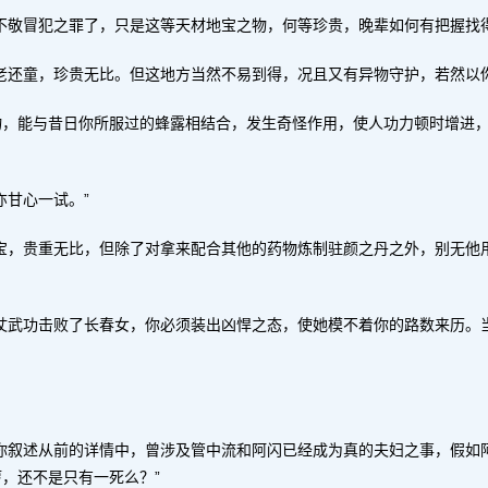
不敬冒犯之罪了，只是这等天材地宝之物，何等珍贵，晚辈如何有把握找得
老还童，珍贵无比。但这地方当然不易到得，况且又有异物守护，若然以
物，能与昔日你所服过的蜂露相结合，发生奇怪作用，使人功力顿时增进
亦甘心一试。”
宝，贵重无比，但除了对拿来配合其他的药物炼制驻颜之丹之外，别无他
仗武功击败了长春女，你必须装出凶悍之态，使她模不着你的路数来历。
你叙述从前的详情中，曾涉及管中流和阿闪已经成为真的夫妇之事，假如
，还不是只有一死么？”