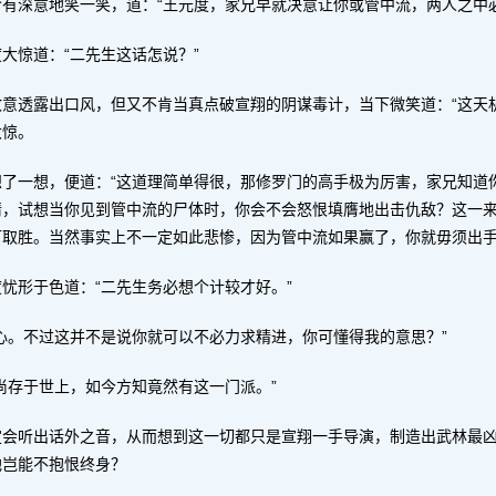
含有深意地笑一笑，道：“王元度，家兄早就决意让你或管中流，两人之中必
大惊道：“二先生这话怎说？”
故意透露出口风，但又不肯当真点破宣翔的阴谋毒计，当下微笑道：“这天
大惊。
想了一想，便道：“这道理简单得很，那修罗门的高手极为厉害，家兄知道
情，试想当你见到管中流的尸体时，你会不会怒恨填膺地出击仇敌？这一
可取胜。当然事实上不一定如此悲惨，因为管中流如果赢了，你就毋须出手
忧形于色道：“二先生务必想个计较才好。”
心。不过这并不是说你就可以不必力求精进，你可懂得我的意思？”
尚存于世上，如今方知竟然有这一门派。”
定会听出话外之音，从而想到这一切都只是宣翔一手导演，制造出武林最
他岂能不抱恨终身？