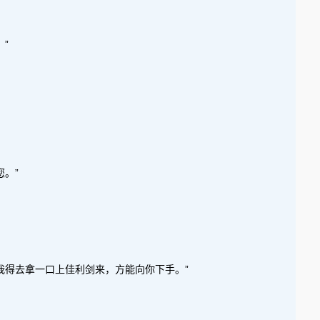
”
？
。”
我得去拿一口上佳利剑来，方能向你下手。”