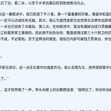
结识了白、葛二女，以至于乡老伯最后赶到助他练功为止。
你这一番叙述中，我已知道了不少事。第一个最重要的印象，便是你和蓝
你一定可以达成任务无疑。其次，我认为竟然连家兄也觉得无法使你迅即
这一点也可说有了点眉目。第三点，在你叙述中，竟没有漏掉当钱万贯赌
卓辽和葛翠翠之事相同，因此我不妨告诉你，甄南逃得过那三十六铁卫的
活不成，不必管他，至于这两派的叛徒，相信日内即可被钱万贯查出，你
事。
听家兄讲过，这一派无论是内功或是外功，皆以无情为主，他传授给管中
了。”
，这才恍然哦了一声，举头向架上的白鹦鹉说道：“我明白了，你也听出破