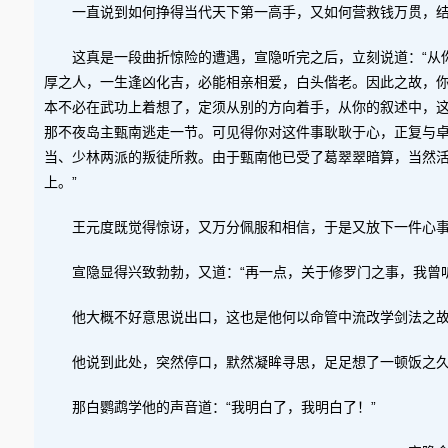
一直说到如何挣得当代天下第一高手，又如何营救钱万贯，
这真是一段曲折惊险的遭遇，宣隐听完之后，立刻说道：“从
厚之人，一生逢凶化吉，必能相亲相爱，白头偕老。因此之故，
本不必在武功上着想了，定须从别的方向着手，从你的叙述中，
那不夜岛主甄南逃走一节。可见得你对这件事耿耿于心，正复与
当、少林两派的叛徒所救。由于甄南他已受了葛翠翠暗算，当然
上。”
王元度既觉得惊讶，又万分佩服和相信，于是又放下一件心
宣隐显得兴致勃勃，又道：“再一点，关于修罗门之事，我曾
他大概不好意思说出口，这也是他何以命管中流改学剑法之故
他说到此处，突然停口，默然凝眸寻思，足足想了一顿饭之久
那白鹦鹉学他的声音道：“我明白了，我明白了！”