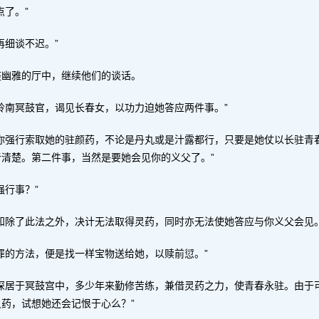
了。”
再细谈不迟。”
座幽雅的厅中，继续他们的谈话。
岭南冥鼓官，谒见长春女，以功力迫她答应两件事。”
你强行索取她的驻颜药，不论是丹丸或是汁露都行，只要是她仗以长驻青
清楚。第二件事，当然是要她会见你的义父了。”
行事？”
知除了此法之外，决计无法取得灵药，同时亦无法使她答应与你义父会见
罪的方法，便是找一样宝物送给她，以赎前愆。”
深居于冥鼓宫中，多少年来勤修苦练，兼借灵药之力，使青春永驻。由于可
药，试想她还会记恨于心么？”