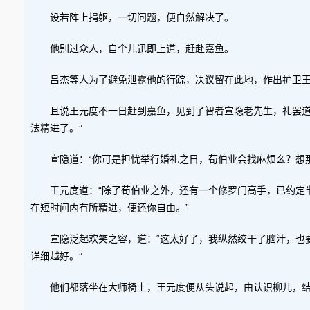
设若阵上捐躯，一切问题，便自然解决了。
他别过众人，自个儿迅即上道，赶赴嘉鱼。
吕杰等人为了避免泄露他的行踪，决议留在此地，作出护卫
且说王元度不一日赶到嘉鱼，见到了智者宣隐老先生，礼罢道
法精进了。”
宣隐道：“你可是担忧举行婚礼之日，荀伯业会找麻烦么？想
王元度道：“除了荀伯业之外，还有一个修罗门高手，已约定
在短时间内有所精进，便还你自由。”
宣隐泛起欢笑之容，道：“这太好了，我纵然绞干了脑汁，也
详细越好。”
他们都落坐在大师椅上，王元度便从头说起，由认识柳儿，