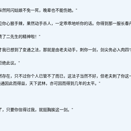
纵然阿闪姑娘不免一死，晚辈也不能伤她。”
见你心狠手辣，果然动手杀人，一定乖乖地听你的话。你得到那一服长春
费了二先生的精神啦！”
才我已想到了变通之法，那就是由老夫动手，刺你一剑，剑尖务必入肉四
拒绝此议。”
然存在，只不过你个人已管不了而已，这法子当然不好，但老夫刺了你这
通因此而得益，天下武林，亦可因而得到几年的太平。”
了，只要你信得过我，就挺胸挨这一剑。”