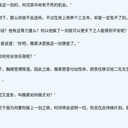
挨这一剑的，何况其中尚有不死的机会。”
倒下，那么你就不会送命。不过在床上将养个三五年，却是一定免不了的。
的话？他有这等力量么？何以他挨了一剑就可以使天下之人能得到平安呢
是说道：“好吧，晚辈决意挨这一剑便是了。”
如何完全信任我呢？”
子，胸襟宽博厚道。因此之故，晚辈愿意付出性命，把责任移交给二先生您
”
您又变卦，叫晚辈如何做才对？”
至于我为何要你挨上一剑之故，时间将会说明一切，你且在此待候片刻，