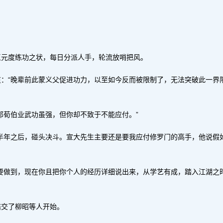
王元度练功之状，每日分派人手，轮流放哨把风。
：“晚辈前此蒙义父促进功力，以至如今反而被限制了，无法突破此一界
那荀伯业武功虽强，但你却不致于不能应付。”
半年之后，碰头决斗。宣大先生主要还是要我应付修罗门的高手，他说假
要做到，现在你且把你个人的经历详细说出来，从学艺有成，踏入江湖之
结交了柳昭等人开始。