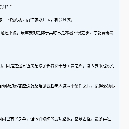
到？”
你目下的武功，前往求取此宝，机会甚微。
，这还不说，最重要的是你于其时已是寒暑不侵之躯，才能冒奇寒
用。因是之这五色灵芝除了长春女十分宝贵之外，别人要来也没有
当你胁迫她答应送药及晤见云丘老人这两个条件之时，记得必须心
阿闪已有了身孕，但他们修练的武功路数，甚是古怪，最多再过一