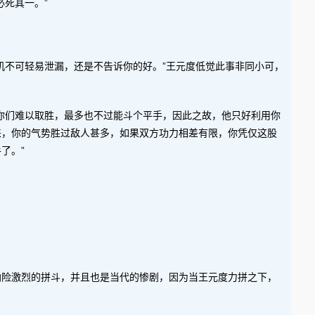
死其一。”
机不可轻易泄漏，还是不告诉你的好。”王元度低觉此事非同小可，
你们难以取胜，最多也不过能斗个平手，因此之故，他只好利用你
来，你的气势胜过敌人甚多，如果双方功力相差有限，你凭仅这股
了。”
凶险激烈的拼斗，并且也是当代的惨剧，因为当王元度力拼之下，