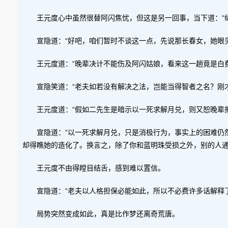
王元度心中虽然很替阿闪焦忧，但这是另一回事，当下道：“
宣隐道：“好吧，咱们暂时不谈这一点，先说那长春女，她眼
王元度道：“晚辈决计不能伤及阿闪姑娘，看来这一趟竟是白
宣隐笑道：“老夫如若没有解决之法，岂能当得智者之名？刚
王元度道：“假如二先生是暗示以一死求解月兑，则又恕晚辈
宣隐道：“以一死求解月兑，只是消极行为，事实上的困难仍
却得瞧她的造化了。换言之，除了你和蓝明珠受损之外，别的人通
王元度不由得瞠目结舌，感到难以置信。
宣隐道：“老夫以人格担保必能如此，所以不必费许多话解释
局势突然变成如此，真是比作梦还离奇荒唐。