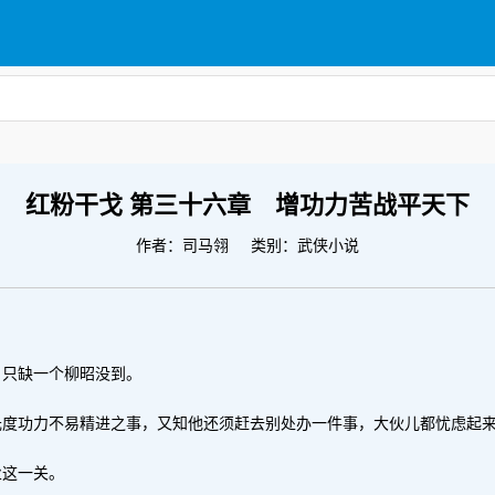
红粉干戈 第三十六章 增功力苦战平天下
作者：
司马翎
类别：武侠小说
，只缺一个柳昭没到。
元度功力不易精进之事，又知他还须赶去别处办一件事，大伙儿都忧虑起
业这一关。