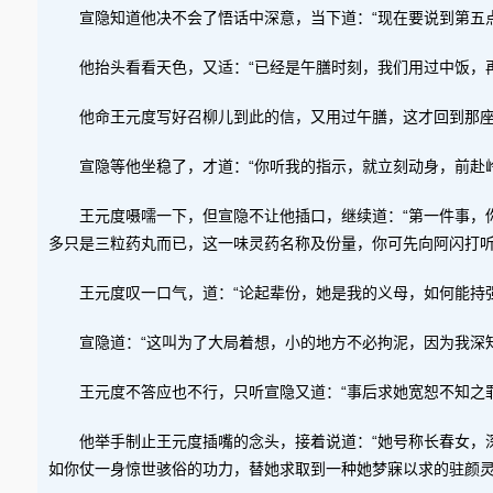
宣隐知道他决不会了悟话中深意，当下道：“现在要说到第五点
他抬头看看天色，又适：“已经是午膳时刻，我们用过中饭，
他命王元度写好召柳儿到此的信，又用过午膳，这才回到那
宣隐等他坐稳了，才道：“你听我的指示，就立刻动身，前赴
王元度嗫嚅一下，但宣隐不让他插口，继续道：“第一件事，
多只是三粒药丸而已，这一味灵药名称及份量，你可先向阿闪打听
王元度叹一口气，道：“论起辈份，她是我的义母，如何能持强
宣隐道：“这叫为了大局着想，小的地方不必拘泥，因为我深
王元度不答应也不行，只听宣隐又道：“事后求她宽恕不知之
他举手制止王元度插嘴的念头，接着说道：“她号称长春女，
如你仗一身惊世骇俗的功力，替她求取到一种她梦寐以求的驻颜灵