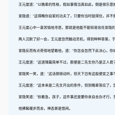
王元度道：“以晚辈的性格，假如事情当真如此，倒是很乐意
宣隐道：“这得瞧你自家的功夫了，只要你当时挺得住，并不
王元度心中一直苦恼地寻思，那就是他能不能轻易信任宣隐
两人沉默了好一会，王元度忽然触动灵机，得到种种答案，于
宣隐反而有点奇怪地望着他，道：“你怎会忽然下此决心，你
王元度道：“这道理最简单不过，那便是二先生你乃是正人君
宣隐笑一笑，道：“这话倒很动听，但天下岂有这般便宜之事？
王元度道：“这本来是二先生开出的条件，但到晚辈答应了，
宣隐笑道：“别着急，孩子，这件事还是要你亲自去办才行，
他拂髯缓步而去，神态甚是悠闲。