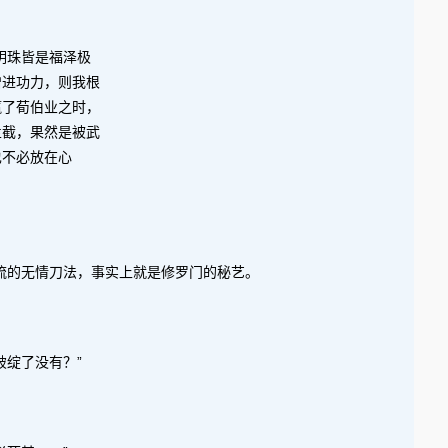
明珠皆是福泽极
增进功力，则我根
赢了荀伯业之时，
拦截，果然是被武
也不必放在心
流的无情刀法，事实上就是修罗门的秘艺。
绽了没有？”