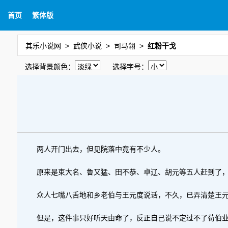
首页
繁体版
其乐小说网
武侠小说
司马翎
红粉干戈
选择背景颜色：
选择字号：
两人开门出去，但见院落中竟有不少人。
原来是束大名、鲁又猛、田不恭、卓辽、胡元等五人赶到了
众人七嘴八舌地和乡老伯与王元度说话，不久，已弄清楚王
但是，这件事只好听天由命了，反正自己说不定过不了荀伯