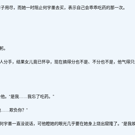
套子用尽，而她一时阻止何宇墨去买，表示自己会乖乖吃药的那一次。
躬。
两人分手，结果女儿竟已怀孕，现在搞得分也不是、不分也不是，他气得只
他。“是我……我忘了吃药。”
他……欺负你？”
避何宇墨一直没说话，可他瞪她的眼光几乎要在她身上烧出窟隆了。“是我故