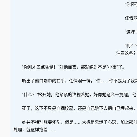
“你怀
任倩
“这阵
“呃？
注意这些
“你刚才差点昏倒！”对他而言，那就绝对不是“小事”了。
听出了他口吻中的在乎，任倩羽一愣，“你……你不是为了我
“什么？”松开她，他紧紧的注视着她，好像她这么一提醒，
死了，这下不只是自掘坟墓，还是自己跳下去把自己埋起来
她并不特别想要怀孕，但是……大概是鬼迷了心窍，加上那
处理，就这样拖着……