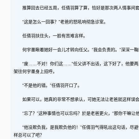
推算回去已经五周，任倩羽算了算，恰好是那次两人情事间
“这是怎么一回事？”老爸的怒吼响彻急诊室。
任倩羽扶住头，一脸有苦难言样。
何宇墨瞅着她好一会儿才转向任父。“我会负责的。”深深一鞠
“废……不对！你们这……”任父讲不出话，这下好了，他要
架往何宇墨身上招呼。
“不是他的错。”任倩羽开口了。
如果可以，她真的非常不想承认，可她无法让老爸就这样误会
“忘了？”这种事情也可以忘吗？於是老爸更火，“那你干嘛让
“他没欺负我，是我欺负他的！”任倩羽气得吼出这句话，尽
样总可以了吧？