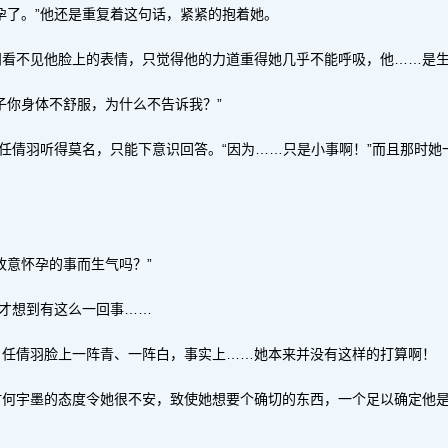
孕了。”他还是重复着这句话，紧紧的抱着她。
羽看不见他脸上的表情，只觉得他的力道重得她几乎不能呼吸，他……是生
子你身体不舒服，为什么不告诉我？”
”任倩羽听得莫名，只能下意识回答。“因为……只是小事啊！”而且那时
？
故意怀孕的事而生气吗？”
他才想到有这么一回事……
，任倩羽脸上一阵青、一阵白，事实上……她本来并没有这样的打算啊！
时何宇墨的态度令她很不安，致使她想要个确切的东西，一个足以确定他