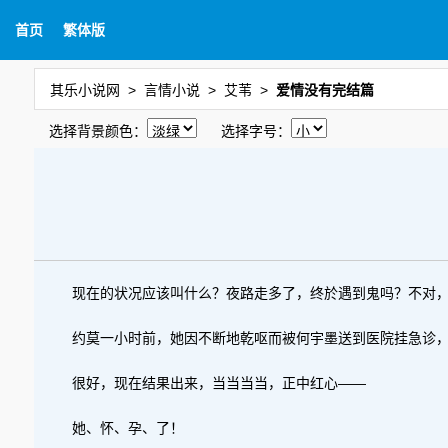
首页
繁体版
其乐小说网
言情小说
艾苇
爱情没有完结篇
选择背景颜色：
选择字号：
现在的状况应该叫什么？夜路走多了，终於遇到鬼吗？不对
约莫一小时前，她因不断地乾呕而被何宇墨送到医院挂急诊
很好，现在结果出来，当当当当，正中红心——
她、怀、孕、了！