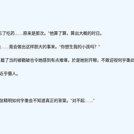
忘了吃药……原来是那次。”他算了算，算出大概的时日。
……竟会做出这样胆大的事来。“你想生我的小孩吗？”
直截了当的被戳破也令她感到有点难堪，於是她别开眼，不敢迎视何宇墨
得近乎慑人。
信精明如何宇墨会不知道真正的答案。“对不起……”