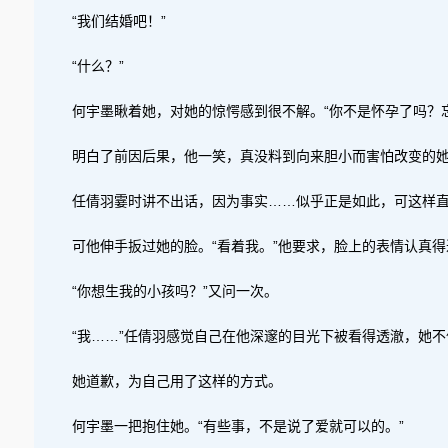
“我们结婚吧！”
“什么？”
何宇墨瞅着她，对她的惊愕感到很不解。“你不是怀孕了吗？
明白了前因后果，他一笑，真没料到向来胆小而害怕改变的她
任倩羽霎时讲不出话，因为事实……似乎正是如此，可这样
可他伸手扳过她的脸。“看着我。”他要求，脸上的表情认真
“你想生我的小孩吗？”又问一次。
“我……”任倩羽感觉自己在他深邃的目光下被看得透澈，她不
她道歉，为自己用了这样的方式。
何宇墨一把抱住她。“有些事，不是说了爱就可以的。”