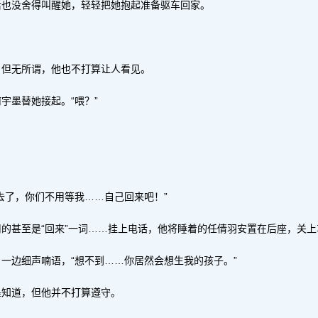
后也没舍得叫醒她，轻轻把她抱起准备驱车回家。
，但无所谓，他也不打算让人看见。
宇墨替她接起。“喂？”
去了，你们不用等我……自己回来吧！”
的甚至是“回来”一词……挂上电话，他将睡着的任倩羽安置在后座，关
一边细声喃语，“想不到……你居然会想生我的孩子。”
墨知道，但他并不打算遵守。