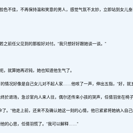
旁脸色不佳，不再保持温和笑意的男人，感觉气氛不太妙，立即站到女儿身
若之前任父见到的那般好对付。“我只想好好跟她谈一谈。”
。呃，就算她再迟钝，她也知道他生气了。
的情况好像是自己女儿对不起人家……他咳了一声，伸出五指，“好，就
爸终於退场，急诊室内人来人往，偶尔还传来小孩的哭声，任倩羽坐在椅子
怀孕了。”他走上前，还来不及确认她这一刻的心情，他已紧紧将她纳入自己
他的心思，任倩羽慌了。“我可以解释……”