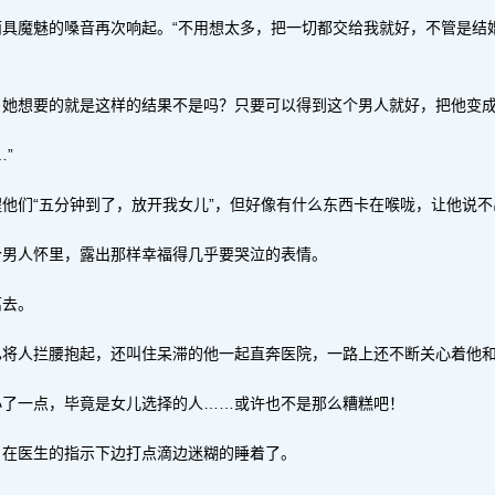
具魔魅的嗓音再次响起。“不用想太多，把一切都交给我就好，不管是结
，她想要的就是这样的结果不是吗？只要可以得到这个男人就好，把他变
”
他们“五分钟到了，放开我女儿”，但好像有什么东西卡在喉咙，让他说不
个男人怀里，露出那样幸福得几乎要哭泣的表情。
离去。
已将人拦腰抱起，还叫住呆滞的他一起直奔医院，一路上还不断关心着他
小了一点，毕竟是女儿选择的人……或许也不是那么糟糕吧！
，在医生的指示下边打点滴边迷糊的睡着了。