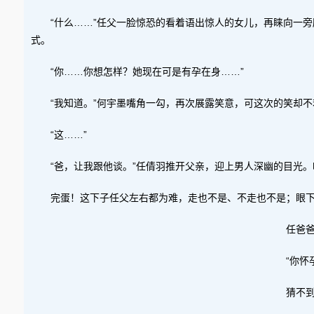
“什么……”任父一脸惊恐的看着语出惊人的女儿，再睐向一
式。
“你……你想怎样？她现在可是有孕在身……”
“我知道。”何宇墨嘴角一勾，再次展露笑意，可这次的笑却不
“这……”
“爸，让我跟他谈。”任倩羽推开父亲，迎上男人深幽的目光
完蛋！这下子任父左右都为难，走也不是、不走也不是；眼下
任爸
“你
猜不到