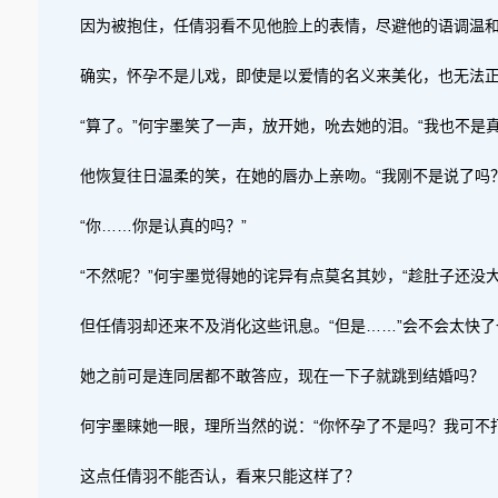
因为被抱住，任倩羽看不见他脸上的表情，尽避他的语调温
确实，怀孕不是儿戏，即使是以爱情的名义来美化，也无法正
“算了。”何宇墨笑了一声，放开她，吮去她的泪。“我也不是
他恢复往日温柔的笑，在她的唇办上亲吻。“我刚不是说了吗
“你……你是认真的吗？”
“不然呢？”何宇墨觉得她的诧异有点莫名其妙，“趁肚子还
但任倩羽却还来不及消化这些讯息。“但是……”会不会太快了
她之前可是连同居都不敢答应，现在一下子就跳到结婚吗？
何宇墨睐她一眼，理所当然的说：“你怀孕了不是吗？我可不
这点任倩羽不能否认，看来只能这样了？