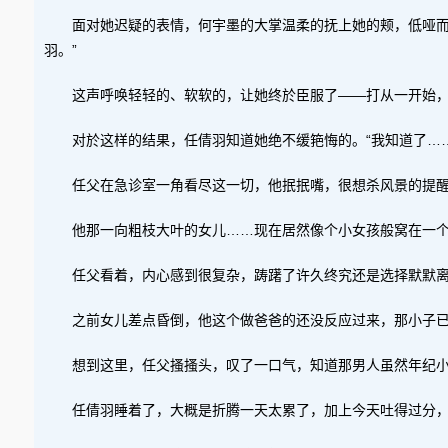
面对她迟疑的表情，何宇墨的大掌温柔的抚上她的颊，低哑而
羽。”
这声呼唤轻轻的、软软的，让她终於臣服了——打从一开始
对於这样的结果，任倩羽知道她绝不缓筢悔的。“我知道了……
任父在急诊室一角看尽这一切，他抿抿嘴，很想杀风景的提醒
他那一向粗枝大叶的女儿……现在居然像个小女孩般窝在一
任父看着，内心感到很复杂，踌躇了许久终究还是选择默默
之前女儿差点昏倒，他这个做爸爸的还没反应过来，那小子
想到这里，任父搔搔头，叹了一口气，知道那男人虽然年纪
任倩羽睡着了，大概是折腾一天太累了，加上今天吐得过分