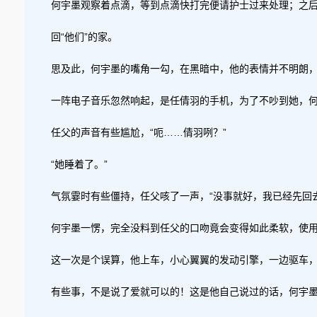
何宇墨观察着点滴，等到点滴快打完便请护士过来处理；之
回“他们”的家。
思及此，何宇墨的嘴角一勾，在黑暗中，他的表情并不明朗
一阵电子音乐忽然响起，是任倩羽的手机，为了不吵到她，何
任父的声音有些尴尬，“呃……倩羽咧？”
“她睡着了。”
气氛霎时有些僵持，任父咳了一声，“没事就好，我已经先回
何宇墨一愣，完全没料到任父的口吻竟会变得如此柔软，使用
这一次是个误算，他上车，小心翼翼的发动引擎，一边驱车，
有些事，不是说了爱就可以的！这是他自己说过的话，何宇