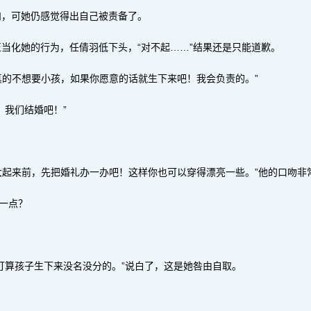
和，可她仍感觉得出自己被责备了。
当化她的行为，任倩羽低下头，“对不起……”结果还是只能道歉。
真的不想要小孩，如果你愿意的话就生下来吧！我会负责的。”
？我们结婚吧！”
没大起来前，先把婚礼办一办吧！这样你也可以穿得漂亮一些。”他的口吻
一点？
打算孩子生下来没名没分的。”说白了，这是她咎由自取。