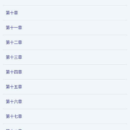
第十章
第十一章
第十二章
第十三章
第十四章
第十五章
第十六章
第十七章