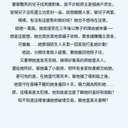
要替戰死的兒子找冥婚對象，就不計較原主是個商戶庶女，
發現兒子沒死還立功受封一品，就想踢開人家，替兒子再娶，
嘖嘖，有沒有這麼勢利眼的呀？她也不想待在這里，
給她一萬兩，她就接受在三年後以無子的理由被休棄──
想是這麼想，她也買房買地買鋪子收租，賣食譜賺獨立資金，
可偏偏……她那個陌生人夫君一回家就打亂她計劃！
他說，分開住會啟人疑竇，要她搬回他院子住，
又要帶她進宮亮亮相，搞得好像真的把她當夫人，
還投她所好，替她蓋了小廚房、把所有身家財產都交給她，
更可怕的是，在她當代罪羔羊，替他擋了場刺殺之後，
他竟守在昏睡不醒的她身邊四十天，親力親為照料她……
厚，這樣真是太犯規，他到底是怎麼了解她的喜好和弱點？
知不知道這樣會讓她想破壞交易，跟他當真夫妻啊？