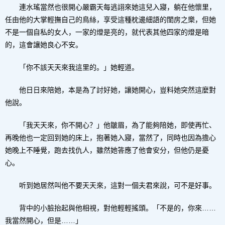
連水瑤當然也很開心嚴霸天每逃詡來她這兒入寢，躺在他懷里，
任由他的大掌輕撫自己的鳥絲，享受這種枕邊細語的閨房之樂，但她
不是一個自私的女人，一家的燈是亮的，就代表其他四家的燈是暗
的，這會讓她良心不安。
「你不該天天來我這里的。」她輕道。
他日日來陪她，本是為了討好她，讓她開心，豈料她突然這麼對
他說。
「我天天來，你不開心？」他皺眉，為了能夠陪她，即使再忙、
再晚他也一定回到她的床上，抱著她入寢，當然了，同時也因為擔心
她晚上不睡覺，跑去找仇人，雖然她答應了他會安分，但他仍是憂
心。
听到她居然叫他不要天天來，這對一個夫君來說，可不是好事。
背中的小臉抬起與他相視，對他輕輕搖頭。「不是的，你來……
我當然開心，但是……」