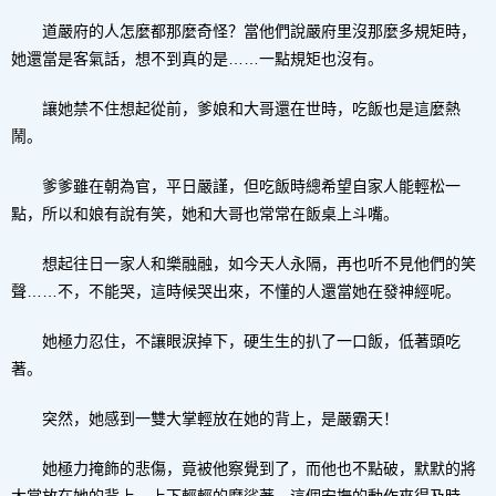
道嚴府的人怎麼都那麼奇怪？當他們說嚴府里沒那麼多規矩時，
她還當是客氣話，想不到真的是……一點規矩也沒有。
讓她禁不住想起從前，爹娘和大哥還在世時，吃飯也是這麼熱
鬧。
爹爹雖在朝為官，平日嚴謹，但吃飯時總希望自家人能輕松一
點，所以和娘有說有笑，她和大哥也常常在飯桌上斗嘴。
想起往日一家人和樂融融，如今天人永隔，再也听不見他們的笑
聲……不，不能哭，這時候哭出來，不懂的人還當她在發神經呢。
她極力忍住，不讓眼淚掉下，硬生生的扒了一口飯，低著頭吃
著。
突然，她感到一雙大掌輕放在她的背上，是嚴霸天！
她極力掩飾的悲傷，竟被他察覺到了，而他也不點破，默默的將