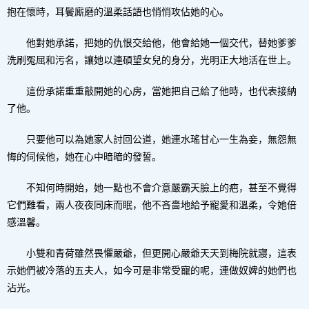
抱在懷時，耳鬢廝磨的溫柔話語也悄悄攻佔她的心。
他對她承諾，把她的仇恨交給他，他會給她一個交代，替她爹爹
洗刷冤屈和污名，讓她以連碩望女兒的身分，光明正大地活在世上。
這份承諾重重敲開她的心房，當她把自己給了他時，也代表接納
了他。
只要他可以為她家人討回公道，她連水瑤甘心一生為妾，無怨無
悔的伺候他，她在心中暗暗的發誓。
不知何時開始，她一點也不會介意嚴霸天臉上的疤，甚至不覺得
它們難看，兩人夜夜同床而眠，他不吝嗇地給予寵愛和溫柔，令她倍
感溫馨。
小雙和青荷雖然畏懼嚴爺，但更開心嚴爺天天到梅院就寢，這表
示她們被冷落的五夫人，如今可是非常受寵的呢，連做奴婢的她們也
沾光。