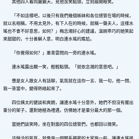
其他四人看向嚴霸天，見他含笑點頭，立刻眉開眼笑。
「不如這樣吧，以後只有我們幾個姊妹和各位總管在場的時候，
就以名相稱，不用太見外，有下人在的時候，就稱一聲夫人，這樣水
瑤也不會不好意思，如何？」梅念湘好心的建議，溫婉乖巧的她笑起
來甜甜的，十分善解人意，明白連水瑤的尷尬。
「你覺得如何？」墨青雲問向一旁的連水瑤。
連水瑤露出靦一笑，輕輕點頭。「就依念湘的意思吧。」
憊是女人跟女人有話聊，氣氛就在這你一言、我一句，他一問、
我一答當中，變得熱絡起來了。
四位姨太的健談和爽朗，讓連水瑤十分意外，她們不但沒有擺出
輩分的架子，還對她極為禮遇，仿佛她才是輩分最大的那一個。
當她們談笑時，坐在對面的四位總管們，也都回以微笑。
這融洽的氣氛，就像是一個關系親密的大家族一般，讓連水瑤很