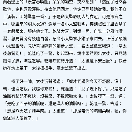
向著壁上的「漢宮春曉圖」呆呆的凝望，突然想到︰「這妮子既然喜
歡他，定也喜歡漢裝。待會他們回宮，他定已勸服她從我。我何不穿
上漢裝，叫她驚喜一番？」于是命太監取明人的衣冠。可是深宮之
中，哪里來的明人衣冠？還是一名小太監聰明，奔到戲班子里去拿了
一套戲服來，服侍他穿了。乾隆大喜，對鏡一照，自覺十分風流瀟
灑，忽見鬢旁有幾睫白發，急令小太監拿小鉗子來鉗去。正低了頭讓
小太監鉗發，忽听背後輕輕的腳步之聲，一名太監低聲喝道︰「皇太
後慈駕到！」乾隆吃了一驚，抬起頭來，鏡中果然現出太後，只見她
鐵青了臉，滿是怒容。乾隆疾忙轉身道︰「太後還不安息麼？」扶著
她在炕上坐下。太後揮揮手，眾太監退了出去。
棒了好一陣，太後沉聲說道︰「奴才們說你今天不舒服，沒上
朝，也沒吃飯。我瞧你來啦！」乾隆道︰「兒子現下好了。只是吃了
油膩有點兒不爽快，沒甚麼，不敢驚動太後。」太後哼了一聲，道︰
「是吃了回子的油膩呢，還是漢人的油膩呀？」乾隆一驚，答道︰
「想是昨天吃了烤羊肉。」太後道︰「那是咱們的滿洲菜呀，嗯，你
做滿洲人做厭了。」