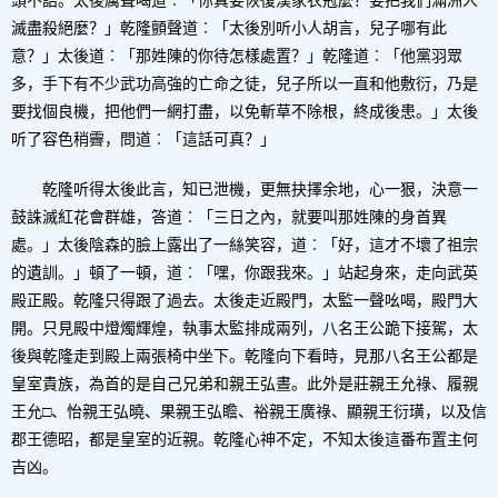
頭不語。太後厲聲喝道︰「你真要恢復漢家衣冠麼？要把我們滿洲人
滅盡殺絕麼？」乾隆顫聲道︰「太後別听小人胡言，兒子哪有此
意？」太後道︰「那姓陳的你待怎樣處置？」乾隆道︰「他黨羽眾
多，手下有不少武功高強的亡命之徒，兒子所以一直和他敷衍，乃是
要找個良機，把他們一網打盡，以免斬草不除根，終成後患。」太後
听了容色稍霽，問道︰「這話可真？」
乾隆听得太後此言，知已泄機，更無抉擇余地，心一狠，決意一
鼓誅滅紅花會群雄，答道︰「三日之內，就要叫那姓陳的身首異
處。」太後陰森的臉上露出了一絲笑容，道︰「好，這才不壞了祖宗
的遺訓。」頓了一頓，道︰「嘿，你跟我來。」站起身來，走向武英
殿正殿。乾隆只得跟了過去。太後走近殿門，太監一聲吆喝，殿門大
開。只見殿中燈燭輝煌，執事太監排成兩列，八名王公跪下接駕，太
後與乾隆走到殿上兩張椅中坐下。乾隆向下看時，見那八名王公都是
皇室貴族，為首的是自己兄弟和親王弘晝。此外是莊親王允祿、履親
王允□、怡親王弘曉、果親王弘瞻、裕親王廣祿、顯親王衍璜，以及信
郡王德昭，都是皇室的近親。乾隆心神不定，不知太後這番布置主何
吉凶。