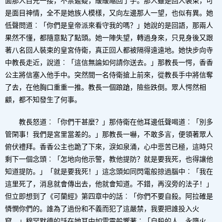
面那人目光一接，不禁遲疑，緩緩縮回了手。那人雖是回人裝束，可
是面目神情，全不是她族人模樣，又向左邊那人一望，也似有異。她
低聲問道︰「你們是皇帝派來看守我的嗎？」她說的是回語，那兩人
果然不懂，都隨意點了點頭。她一陣失望，轉過身來，只見身後又跟
著八名回人裝束的皇宮侍衛，真正回人都被隔得遠遠地。她快步向寺
中教長走近，說道︰「這信無論如何請你送去。」那教長一愕，香香
公主將信塞入他手中。突然間一名侍衛搶上前來，從教長手中將信奪
了去，在他胸口重重一推。教長一個踉蹌，險些跌倒。眾人愕然相
顧，都不知發生了何事。
教長怒道︰「你們干甚麼？」那侍衛在他耳邊低聲喝道︰「別多
管閑事！我們是宮里當差的。」那教長一嚇，不敢多言，便領著眾人
俯伏禮拜。香香公主也跪了下來，淚如泉涌，心中悲苦已極，這時只
剩下一個念頭︰「怎地向他示警，教他提防？就是要我死，也得讓他
知道提防。」「就是要我死！」這念頭如同閃電般掠過腦中︰「我在
這里死了，消息就會傳出去，他就會知道。不錯，再沒旁的法子！」
但立即想到了《可蘭經》第四章中的話︰「你們不要自殺。阿拉確是
憐憫你們的。誰為了過份和不義而犯了這嚴禁，我要把誰投入火
窟。」穆罕默德的話在她耳中如雷震般響著︰「自殺的人，永墮火