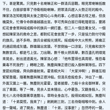
下，甚是驚異。只見數十名喇嘛正和一群清兵惡戰，眼見眾喇嘛抵敵
不住，白振卻督率了侍衛相助喇嘛，把眾清兵趕入火勢正旺的殿中。
陳家洛怎知乾隆與太後之間勾心斗角的事，心想這事古怪之極，但良
機莫失，忙傳令命群雄越牆出宮。李可秀與白振已得乾隆密旨，要將
紅花會會眾與綏成殿中的旗兵一網打盡，但二人一個念著女兒，一個
想起陳家洛的救命之恩，都對紅花會放寬了一步，只是協力對付守殿
的旗兵。過不多時，旗兵全被殺光燒死。綏成殿中大火熊熊，將雍正
的通詔燒成灰燼。群雄躍出宮牆，不禁倒抽一口涼氣，只見雍和宮外
無數官兵，都是弓上弦，刀出鞘，數千根火把高舉，數百盞孔明燈晃
來晃去，射出道道黃光。陳家洛心想︰「他布置得也真周密，惟恐毒
藥毒不死我們！」轉眼之間，無塵與陳正德已殺入御林軍隊伍。四下
里箭如飛蝗，齊向群雄射來。霍青桐大叫︰「大家沖啊！」群雄互相
緊緊靠攏，隨著無塵與陳正德沖殺。但清兵愈殺愈多，沖出了一層，
外面又圍上一層。無塵劍光霍霍，當者披靡，力殺十余名御林軍，突
出了重圍，等了一陣，見余人並未隨出，心中憂急，又翻身殺入，只
見七八名侍衛圍著章進酣斗。章時全身血污，殺得如痴如狂。無塵叫
道︰「十弟莫慌，我來了！」刷刷刷三劍，三名侍衛咽喉中劍。余人
發一聲喊，退了開去，無塵道︰「十弟，沒事麼？」忽然呼的一聲，