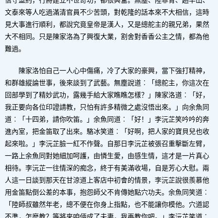
信守盟約，行將建立不世奇功，都很興奮。無塵、陸菲青、趙半山、
文泰來等人吃過滿清官員不少苦頭，對乾隆的話本來不大相信，這時
見大事進行順利，都說究竟皇帝是漢人，又是總舵主的親兄弟，果然
大不相同。只是陳家洛為了興復大業，割舍對香香公主之情，都為他
難過。
陳家洛怕自己一人心中傷痛，冷了大家的豪興，當下強打精神，
和群雄縱論世事，後來談到了武藝。無塵說道︰「總舵主，你這次在
回部學到了精妙武功，露幾手給大家瞧瞧怎樣？」陳家洛道︰「好，
我正要向各位印證請教，只怕有許多精微之處沒悟出來。」向余魚同
道︰「十四弟，請你吹笛。」余魚同道︰「好！」李沅芷笑吟吟的奔
進內室，把金笛取了出來。駱冰笑道︰「好啊，把人家的寶貝兒也收
起來啦。」李沅芷臉一紅不作聲。自那日李沅芷被張召重擊斷左臂，
一路上余魚同對她細加呵護，由憐生愛，由感生情，這才是一片真心
相待。李沅芷一往情深的痴念，終于有美滿收場，自是芳心大慰。兩
人這一日談到那天在甘涼道上客店中初會的情景，李沅芷說很羨慕他
用金笛點倒公差的本事，抱怨師父不肯傳她點穴功夫。余魚同笑道︰
「陸師叔雖然年老，總不便在你身上指點，也不能讓你模他。穴道認
不準，怎麼教？等將來咱倆成了夫妻，我再教你吧。」李沅芷笑道︰