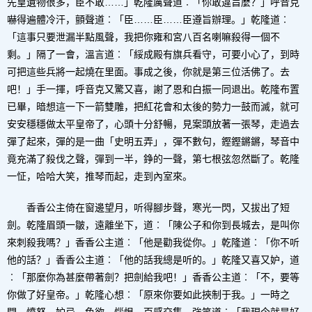
先皇遺物很多，臣不敢……」乾隆厲聲道︰「你敢違旨麼？」呼音克
嚇得遍體冷汗，顫聲道︰「臣……臣……臣遵旨辦理。」乾隆道︰
「這事只要泄漏半點風聲，我把你雍和宮八百名喇嘛殺得一個不
剩。」隔了一會，溫言道︰「綏成殿有旗兵看守，可要小心了，到時
可把這些兵將一起燒在里面。事成之後，你就是第三位活佛了。去
吧！」手一揮，呼音克又驚又喜，謝了恩和白振一同退出。乾隆布置
已畢，暗想這一下一箭雙雕，把紅花會和太後的勢力一鼓而滅，就可
安安穩穩做太平皇帝了，心頭十分舒暢，見案頭放著一張琴，走過去
彈了起來，彈的是一曲「史明五弄」，彈不數句，鏗鏗鏘鏘，琴音中
竟充滿了殺伐之聲，彈到一半，錚的一聲，第七根弦忽然斷了。乾隆
一怔，哈哈大笑，推琴而起，走到內室來。
香香公主倚在窗邊望月，听得腳步聲，寒光一閃，又拔出了短
劍。乾隆眉頭一皺，遠離坐下，道︰「陳公子和你到長城去，是叫你
來刺殺我嗎？」香香公主道︰「他是勸我從你。」乾隆道︰「你不听
他的話？」香香公主道︰「他的話我總是听的。」乾隆又喜又妒，道
︰「那麼你為甚麼帶著劍？把劍給我吧！」香香公主道︰「不，要等
你做了好皇帝。」乾隆心想︰「原來你要如此挾制于我。」一時之