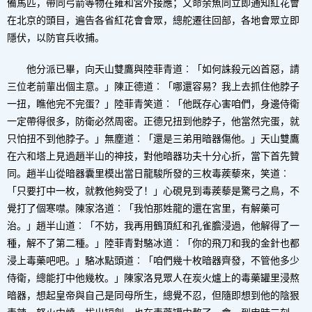
備馬匹，帶同弓箭等物在雍和宮外接應；又命余魚同立即通知紅花會
在北京的頭目，遍告各省紅花會會眾，總舵遷往回部，各地會眾立即
隱伏，以防官兵收捕。
他分派已畢，向天山雙鷹與陸菲青道︰「如何誅殺元凶首惡，請
三位老前輩出個主意。」陳正德道︰「哪還容易？我上去抓住他脖子
一扭，瞧他完不完蛋？」陸菲青笑道︰「他既存心害咱們，身邊侍衛
一定帶得很多，防衛必然周密。正德兄扭到他脖子，他當然完蛋，就
只怕扭不到他脖子。」無塵道︰「還是三弟用暗器傷他。」天山雙鷹
在六和塔上見過趙半山的神技，對他暗器功夫十分心折，當下首先贊
同。趙半山從暗器囊里模出當日龍駿所發的三枚毒蒺藜來，笑道︰
「只要打中一枚，就教他夠受了！」心硯見到毒蒺藜是驚弓之鳥，不
覺打了個寒噤。陳家洛道︰「我怕那姓龍的還在宮里，有解藥可
治。」趙半山道︰「不妨，我再用鶴頂紅和孔雀膽浸過，他解得了一
種，解不了第二種。」陸菲青對駱冰道︰「你的飛刀和我的金針也都
浸上毒藥吧吧。」駱冰點頭道︰「咱們幾十枚暗器齊發，不管他多少
侍衛，總能打中他幾枚。」陳家洛見眾人在炭火爐上的毒藥罐里浸熬
暗器，想起皇帝與自己是同母所生，總覺不忍，但隨即想到他的陰狠