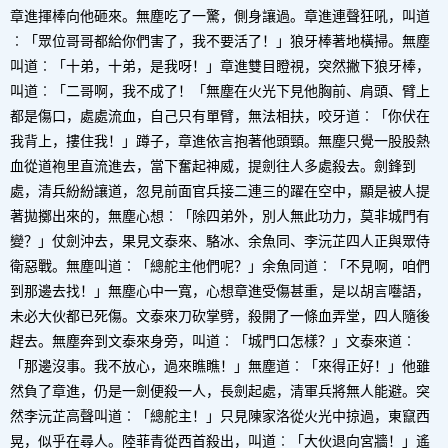
章進揮棒向他砸來。無塵吃了一驚，側身讓過。章進連聲狂吼，叫道
︰「眾位哥哥都給你們害了，我不要活了！」狼牙棒著地橫掃。無塵
叫道︰「十弟，十弟，是我呀！」章進雙目瞪視，突然撇下狼牙棒，
叫道︰「二哥啊，我不成了！「無塵在火光下見他胸前、肩頭、臂上
都是傷口，處處流血，自己只有單臂，無法相扶，咬牙道︰「你伏在
我背上，摟住我！」蹲子，章進依言抱著他頭頸。無塵只覺一股股熱
血從道袍里直流進去，當下奮起神威，提劍往人多處殺去。劍鋒到
處，清兵紛紛讓道，忽見前面官兵接二連三的躍在空中，顯是被人提
著拋擲出來的，無塵心想︰「除四弟外，別人無此功力，莫非城門有
變？」仗劍沖去，果見文泰來、駱冰、余魚同、李沅芷四人正與眾侍
衛惡戰。無塵叫道︰「總舵主他們呢？」余魚同道︰「不見啊，咱們
到那邊去找！」無塵心中一寬，心想章進受傷甚重，是以胡言囈語，
未必大伙都已死傷。文泰來刀砍掌劈，殺開了一條血弄堂，四人隨後
趕去。無塵奔到文泰來身旁，叫道︰「城門口怎樣？」文泰來道︰
「那邊沒事。我不放心，過來瞧瞧！」無塵道︰「來得正好！」他雖
然負了章進，仍是一劍便殺一人，長劍起處，清軍兵將無人能避。突
然李沅芷高聲叫道︰「總舵主！」只見陳家洛從火光中掠過，東竄西
晃，似乎在尋人。陸菲青從西首殺出，叫道︰「大伙退向宮牆！」遙