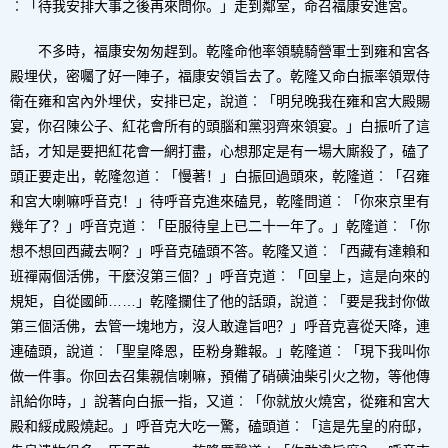
︰「待我安排大事之後再來問你。」走到鄰室，命召福康安進宮。
不多時，福康安匆匆趕到。乾隆命他率領驍騎營軍士到雍和宮各
殿埋伏，密囑了好一陣子，福康安領旨去了。乾隆又命白振率領眾侍
衛在雍和宮內外埋伏，安排已定，說道︰「明兒晚我在雍和宮大殿賜
宴，你召陳公子、紅花會所有的頭腦和黨羽齊來領宴。」白振听了這
話，才知是要把紅花會一網打盡，心想那定是有一場大廝殺了，磕了
頭正要走出，乾隆忽道︰「慢著！」白振回過頭來，乾隆道︰「召雍
和宮大喇嘛呼音克！」待呼音克進來磕見，乾隆問道︰「你來京里有
幾年了？」呼音克道︰「臣服待皇上已二十一年了。」乾隆道︰「你
想不想回西藏去啊？」呼音克磕頭不答。乾隆又道︰「西藏有達賴和
班禪兩個活佛，干麼沒第三個？」呼音克道︰「回皇上，這是向來的
規矩，自從國師……」乾隆攔住了他的話頭，說道︰「要是我封你做
第三個活佛，去管一塊地方，沒人敢違旨吧？」呼音克喜從天降，連
連磕頭，說道︰「聖皇降恩，臣粉身難報。」乾隆道︰「現下我叫你
做一件事。你回去召集親信喇嘛，預備了硝磺油柴引火之物，等他傳
訊給你時，」說著向白振一指，又道︰「你就放火燒宮，從雍和宮大
殿和綏成殿燒起。」呼音克大吃一驚，磕頭道︰「這是先皇的府邸，