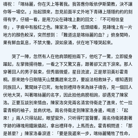
禱祝︰「喀絲麗，你在天上等著我。我答應你皈依伊斯蘭教，決不讓
你等一場空。」抬起頭來，忽見前面半丈外地下青磚上隱隱約約的刻
得有字，仔細一看，是用刀尖在磚塊上劃的回文︰「不可相信皇
帝」，字痕中有殷紅之色。陳家洛一驚，低頭細看，見磚塊上有一片
地方的顏色較深，突然想到︰「難道這是喀絲麗的血？」俯身聞時，
果有鮮血氣息，不禁大慟，淚如泉涌，伏在地下嚎哭起來。
哭了一陣，忽然有人在他肩頭輕拍兩下，他吃了一驚，立即縱身
躍起，左掌微揚待敵，一看之下又驚又喜，跟著卻又流下淚來。那人
穿著回人的男子裝束，但秀眉微蹙，星目流波，正是翠羽黃衫霍青
桐。原來她今日剛隨天山雙鷹趕來北京，要設法相救妹子，哪知遇到
同族回人，驚聞妹子已死，匆匆到禮拜寺來為妹子禱告，見一個回人
伏地大哭，叫著喀絲麗的名字，因此拍他肩膀相詢，卻遇見了陳家
洛。正要互談別來情由，陳家洛突見兩名清宮侍衛走了進來，忙一拉
霍青桐的袖子，並肩伏地。兩名侍衛走到陳家洛身邊，喝道︰「起
來！」兩人只得站起，眼望窗外，只听得叮當聲響，兩名侍衛將劃著
字跡的磚塊用鐵鍬撬起，拿出禮拜寺，上馬而去。霍青桐問道︰「那
是甚麼？」陳家洛垂淚道︰「要是我遲來一步，喀絲麗犧牲了性命，