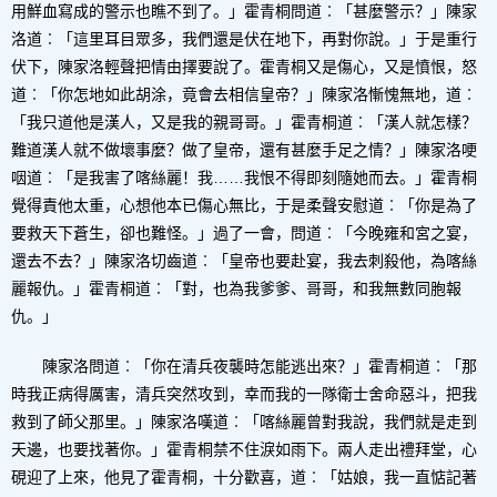
用鮮血寫成的警示也瞧不到了。」霍青桐問道︰「甚麼警示？」陳家
洛道︰「這里耳目眾多，我們還是伏在地下，再對你說。」于是重行
伏下，陳家洛輕聲把情由擇要說了。霍青桐又是傷心，又是憤恨，怒
道︰「你怎地如此胡涂，竟會去相信皇帝？」陳家洛慚愧無地，道︰
「我只道他是漢人，又是我的親哥哥。」霍青桐道︰「漢人就怎樣？
難道漢人就不做壞事麼？做了皇帝，還有甚麼手足之情？」陳家洛哽
咽道︰「是我害了喀絲麗！我……我恨不得即刻隨她而去。」霍青桐
覺得責他太重，心想他本已傷心無比，于是柔聲安慰道︰「你是為了
要救天下蒼生，卻也難怪。」過了一會，問道︰「今晚雍和宮之宴，
還去不去？」陳家洛切齒道︰「皇帝也要赴宴，我去刺殺他，為喀絲
麗報仇。」霍青桐道︰「對，也為我爹爹、哥哥，和我無數同胞報
仇。」
陳家洛問道︰「你在清兵夜襲時怎能逃出來？」霍青桐道︰「那
時我正病得厲害，清兵突然攻到，幸而我的一隊衛士舍命惡斗，把我
救到了師父那里。」陳家洛嘆道︰「喀絲麗曾對我說，我們就是走到
天邊，也要找著你。」霍青桐禁不住淚如雨下。兩人走出禮拜堂，心
硯迎了上來，他見了霍青桐，十分歡喜，道︰「姑娘，我一直惦記著