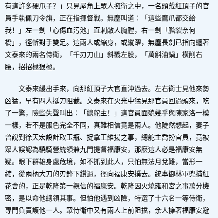
有這許多硬爪子？」只見屋角上眾人擁衛之中，一名頭戴紅頂子的官
員手執佩刀令旗，正在指揮督戰。無塵叫道︰「這些鷹爪都交給
我！」左一劍「心傷血污池」直刺敵人胸膛，右一劍「膽裂奈何
橋」，徑斬對手雙足。這兩人或縮身，或縱躍，無塵長劍已指向纏著
文泰來的兩名侍衛，「千刃刀山」斜戳左股，「萬斛油鍋」橫削右
腰，招招極狠極。
文泰來緩出手來，向那紅頂子大官直沖過去。左右衛士見他來勢
凶猛，早有四人挺刀阻截。文泰來在火光中猛見那官員回過頭來，吃
了一驚，險些失聲叫出︰「總舵主！」這官員面貌幾乎與陳家洛一模
一樣，若不是服色完全不同，真難相信竟是兩人。他陡然想起，妻子
曾說到徐天宏設計取玉瓶、捉拿王維揚之事，總舵主喬扮官員，竟被
眾人誤認為驍騎營統領兼九門提督福康安，那麼這人必是福康安無
疑。眼下群雄身處危境，如不抓到此人，只怕無法月兌難，當形一
縮，從兩柄大刀的刃鋒下鑽過，徑向福康安撲去。統率御林軍兜捕紅
花會的，正是乾隆第一親信的福康安。乾隆因火燒雍和宮之事萬分機
密，是以命他總領其事。但怕他遇到凶險，特選了十六名一等侍衛，
專門負責護他一人。眾侍衛中又有兩人上前阻擋，余人擁著福康安避