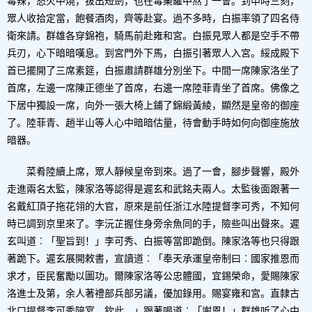
毒辣，怒火中燒，拔出短劍，也在毒藥罐中熬了一會。到申時三刻，
眾人收拾定當，飽餐酒肉，齊等赴宴。過不多時，白振率領了四名侍
衛來請。群雄各穿錦袍，騎馬前赴雍和宮。白振見眾人都是空手不帶
兵刃，心下暗暗嘆息。到宮門外下馬，白振引著眾人入宮。綏成殿下
首已擺開了三席素筵，白振肅請群雄分別坐下。中間一席陳家洛坐了
首席，左邊一席陳正德坐了首席，右邊一席陸菲青坐了首席。佛像之
下居中獨設一席，向外一張大椅上鋪了錦緞黃綾，顯然是皇帝的御座
了。陸菲青、趙半山等人心中暗暗估量，待會動手時如何向御座施放
暗器。
菜肴陸續上席，眾人靜候皇帝到來。過了一會，腳步聲響，殿外
走進兩名太監，陳家洛等認得是遲玄和武銘夫兩人。太監後面跟著一
名戴紅頂子拖花翎的大官，原來是前任浙江水陸提督李可秀，不知何
時已調到京里來了。李沅芷握住身旁余魚同的手，險些叫出聲來。遲
玄叫道︰「聖旨到！」李可秀、白振等當即跪倒。陳家洛等也只得跟
著跪下。遲玄展開敕書，宣讀道︰「奉天承運皇帝制曰︰國家推恩而
求才，臣民奮勵以圖功。爾陳家洛等公忠體國，宜錫榮命，愛賜陳家
洛進士及第，余人著禮部兵部另議，優加錄用。賜宴雍和宮。直隸古
北口提督李可秀陪宴。欽此。」跟著喝道︰「謝恩！」群雄听了心中