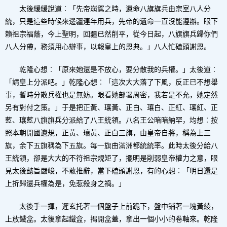
太後緩緩說道︰「先帝崩駕之時，遺命八旗旗兵由宗室八人分
統，只是這些時候來邊疆連年用兵，先帝的遺命一直沒能遵辦。眼下
賴祖宗福蔭，今上聖明，回疆已然削平，從今日起，八旗旗兵歸你們
八人分帶，務須用心辦事，以報皇上的恩典。」八人忙磕頭謝恩。
乾隆心想︰「原來她還是不放心，要分散我的兵權。」太後道︰
「請皇上分派吧。」乾隆心想︰「這次大大落了下風，反正已不想舉
事，暫時分散兵權也是無妨。眼看她部署周密，我若是不允，她定然
另有對付之策。」于是把正黃、瓖黃、正白、瓖白、正紅、瓖紅、正
藍、瓖藍八旗旗兵分派給了八王統領。八名王公暗暗納罕，均想︰按
照本朝開國遺規，正黃、瓖黃、正白三旗，由皇帝自將，稱為上三
旗，余下五旗稱為下五旗。每一旗由滿洲都統統率。此時太後分給八
王統領，卻是大大的不符祖宗規矩了，擺明是削弱皇帝權力之意，眼
見太後懿旨嚴峻，不敢推辭，當下磕頭謝恩，有的心想︰「明日還是
上折歸還兵權為是，免惹殺身之禍。」
太後手一揮，遲玄托著一個盤子上前跪下，盤中鋪著一塊黃綾，
上放鐵盒。太後拿起鐵盒，揭開盒蓋，拿出一個小小的卷軸來。乾隆