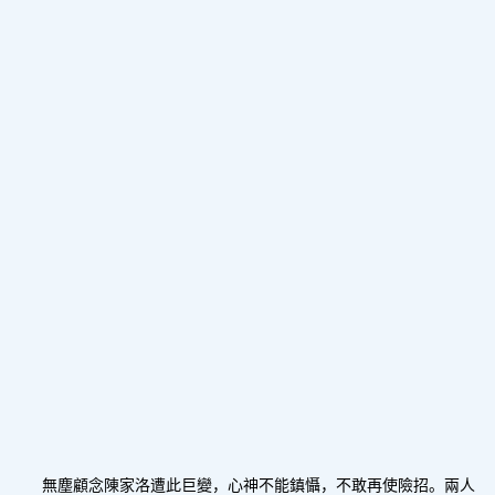
無塵顧念陳家洛遭此巨變，心神不能鎮懾，不敢再使險招。兩人