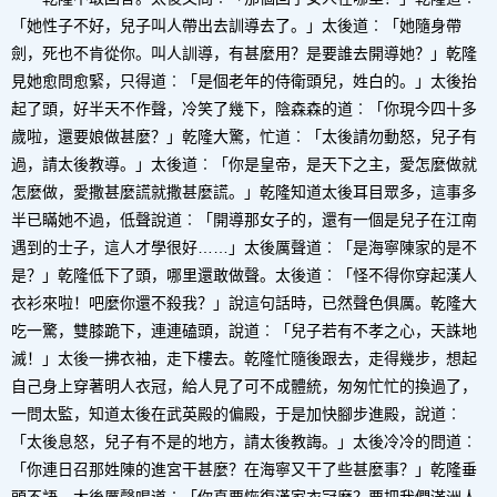
「她性子不好，兒子叫人帶出去訓導去了。」太後道︰「她隨身帶
劍，死也不肯從你。叫人訓導，有甚麼用？是要誰去開導她？」乾隆
見她愈問愈緊，只得道︰「是個老年的侍衛頭兒，姓白的。」太後抬
起了頭，好半天不作聲，冷笑了幾下，陰森森的道︰「你現今四十多
歲啦，還要娘做甚麼？」乾隆大驚，忙道︰「太後請勿動怒，兒子有
過，請太後教導。」太後道︰「你是皇帝，是天下之主，愛怎麼做就
怎麼做，愛撒甚麼謊就撒甚麼謊。」乾隆知道太後耳目眾多，這事多
半已瞞她不過，低聲說道︰「開導那女子的，還有一個是兒子在江南
遇到的士子，這人才學很好……」太後厲聲道︰「是海寧陳家的是不
是？」乾隆低下了頭，哪里還敢做聲。太後道︰「怪不得你穿起漢人
衣衫來啦！吧麼你還不殺我？」說這句話時，已然聲色俱厲。乾隆大
吃一驚，雙膝跪下，連連磕頭，說道︰「兒子若有不孝之心，天誅地
滅！」太後一拂衣袖，走下樓去。乾隆忙隨後跟去，走得幾步，想起
自己身上穿著明人衣冠，給人見了可不成體統，匆匆忙忙的換過了，
一問太監，知道太後在武英殿的偏殿，于是加快腳步進殿，說道︰
「太後息怒，兒子有不是的地方，請太後教誨。」太後冷冷的問道︰
「你連日召那姓陳的進宮干甚麼？在海寧又干了些甚麼事？」乾隆垂