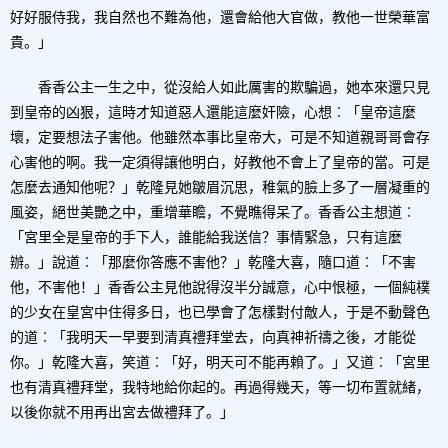
好好服侍我，我自然也不難為他，還會給他大官做，教他一世榮華富
貴。」
香香公主一生之中，從沒給人如此厲害的欺騙過，她本來還只見
到皇帝的凶狠，這時才知道惡人還能這麼奸險，心想︰「皇帝這麼
壞，定要想法子害他。他雖然本事比皇帝大，可是不知道親哥哥會存
心害他的啊。我一定須得讓他明白，好教他不會上了皇帝的當。可是
怎麼去通知他呢？」乾隆見她皺眉沉思，稚氣的臉上多了一層凝重的
風姿，絕世美艷之中，重增華瞻，不覺瞧得呆了。香香公主想道︰
「宮里全是皇帝的手下人，誰能給我送信？事情緊急，只有這麼
辦。」說道︰「那麼你答應不害他？」乾隆大喜，隨口道︰「不害
他，不害他！」香香公主見他說得沒半分誠意，心中恨極，一個純樸
的少女在皇宮中住得多日，也已學會了怎樣對付敵人，于是不動聲色
的道︰「我明天一早要到清真禮拜堂去，向真神祈禱之後，才能從
你。」乾隆大喜，笑道︰「好，明天可不能再賴了。」又道︰「宮里
也有清真禮拜堂，我特地給你起的。再過得幾天，等一切布置就緒，
以後你就不用再出宮去做禮拜了。」