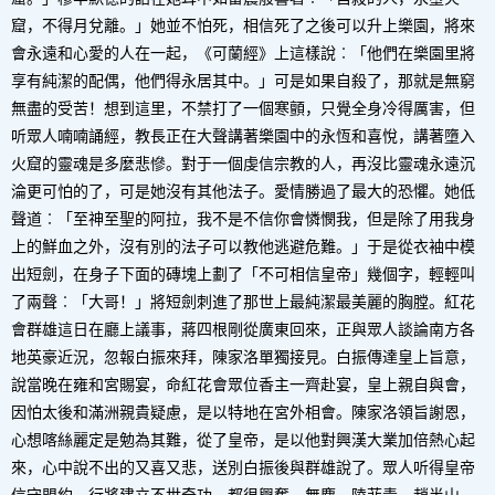
窟，不得月兌離。」她並不怕死，相信死了之後可以升上樂園，將來
會永遠和心愛的人在一起，《可蘭經》上這樣說︰「他們在樂園里將
享有純潔的配偶，他們得永居其中。」可是如果自殺了，那就是無窮
無盡的受苦！想到這里，不禁打了一個寒顫，只覺全身冷得厲害，但
听眾人喃喃誦經，教長正在大聲講著樂園中的永恆和喜悅，講著墮入
火窟的靈魂是多麼悲慘。對于一個虔信宗教的人，再沒比靈魂永遠沉
淪更可怕的了，可是她沒有其他法子。愛情勝過了最大的恐懼。她低
聲道︰「至神至聖的阿拉，我不是不信你會憐憫我，但是除了用我身
上的鮮血之外，沒有別的法子可以教他逃避危難。」于是從衣袖中模
出短劍，在身子下面的磚塊上劃了「不可相信皇帝」幾個字，輕輕叫
了兩聲︰「大哥！」將短劍刺進了那世上最純潔最美麗的胸膛。紅花
會群雄這日在廳上議事，蔣四根剛從廣東回來，正與眾人談論南方各
地英豪近況，忽報白振來拜，陳家洛單獨接見。白振傳達皇上旨意，
說當晚在雍和宮賜宴，命紅花會眾位香主一齊赴宴，皇上親自與會，
因怕太後和滿洲親貴疑慮，是以特地在宮外相會。陳家洛領旨謝恩，
心想喀絲麗定是勉為其難，從了皇帝，是以他對興漢大業加倍熱心起
來，心中說不出的又喜又悲，送別白振後與群雄說了。眾人听得皇帝