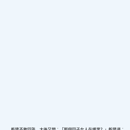
乾隆不敢回答。太後又問︰「那個回子女人在哪里？」乾隆道︰