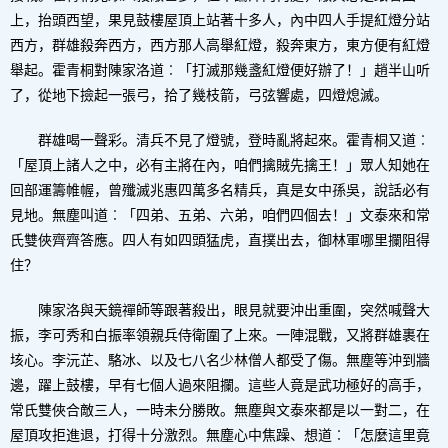
上，抬頭西望，果見鼓樓屋頂上站著十多人，內中四人手提紅燈分站
西方，群雄殺奔西方，西方那人高舉紅燈，殺奔東方，東方便有紅燈
舉起。霍青桐對陳家洛道︰「打滅那幾盞紅燈便好辦了！」趙半山听
了，從地下撿起一張弓，拾了幾枝箭，弓弦響處，四燈熄滅。
群雄喝一聲彩。清兵不見了燈號，登時亂將起來。霍青桐又道︰
「屋頂上諸人之中，必有主將在內，咱們擒賊先擒王！」眾人知她在
回部運籌帷幄，曾殲滅兆惠四萬多名精兵，真是女中孫吳，說話必有
見地。無塵叫道︰「四弟、五弟、六弟，咱們四個去！」文泰來和常
氏雙俠齊齊答應。四人有如四頭猛虎，直撲出去，御林軍哪里攔阻得
住？
陳家洛與天鏡禪師等跟著殺出，眼見就要沖出重圍，突然喊聲大
振，李可秀和白振率領親兵侍衛圍了上來。一陣混戰，又將群雄裹在
垓心。李沅芷、駱冰、以及七八名少林僧人都受了傷。無塵等沖到牆
邊，躍上鼓樓，早有七個人過來阻攔。這些人竟是武功極好的高手，
常氏雙俠合敵三人，一時未分勝敗。無塵與文泰來都是以一對二，在
屋頂攻拒進退，打得十分激烈。無塵心中焦躁、想道︰「怎麼這里竟