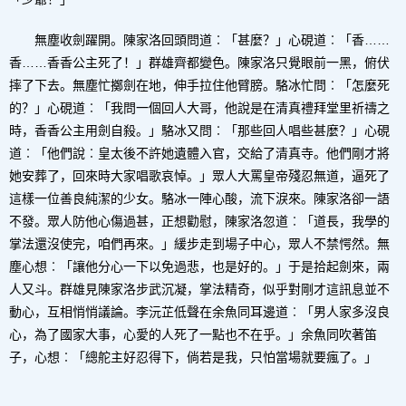
無塵收劍躍開。陳家洛回頭問道︰「甚麼？」心硯道︰「香……
香……香香公主死了！」群雄齊都變色。陳家洛只覺眼前一黑，俯伏
摔了下去。無塵忙擲劍在地，伸手拉住他臂膀。駱冰忙問︰「怎麼死
的？」心硯道︰「我問一個回人大哥，他說是在清真禮拜堂里祈禱之
時，香香公主用劍自殺。」駱冰又問︰「那些回人唱些甚麼？」心硯
道︰「他們說︰皇太後不許她遺體入官，交給了清真寺。他們剛才將
她安葬了，回來時大家唱歌哀悼。」眾人大罵皇帝殘忍無道，逼死了
這樣一位善良純潔的少女。駱冰一陣心酸，流下淚來。陳家洛卻一語
不發。眾人防他心傷過甚，正想勸慰，陳家洛忽道︰「道長，我學的
掌法還沒使完，咱們再來。」緩步走到場子中心，眾人不禁愕然。無
塵心想︰「讓他分心一下以免過悲，也是好的。」于是拾起劍來，兩
人又斗。群雄見陳家洛步武沉凝，掌法精奇，似乎對剛才這訊息並不
動心，互相悄悄議論。李沅芷低聲在余魚同耳邊道︰「男人家多沒良
心，為了國家大事，心愛的人死了一點也不在乎。」余魚同吹著笛
子，心想︰「總舵主好忍得下，倘若是我，只怕當場就要瘋了。」