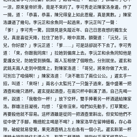
一涼，原來皇帝奸滑，竟是不來的了。李可秀走近陳家洛身邊，作了
一揖，道︰「恭喜，恭喜，陳兄得皇上如此恩寵，真是異數。」陳家
洛謙遜了幾句。李沅芷和余魚同一起過來，李沅芷叫了一聲︰
「爹！」李可秀一驚，回頭見是失蹤近年、自己日思夜想的獨生女
兒，真是喜從天降，拉住了她手，眼中濕潤，顫聲道︰「沅兒，沅
兒，你好麼？」李沅芷道︰「爹……」可是話卻說不下去了。李可秀
道︰「來，你跟我同席！」拉她到偏席上去。李沅芷和余魚同知他是
愛護女兒，防她受到損傷。兩人互相使了個眼色，分別就坐。遲玄和
武銘夫兩人走到中間席上，對陳家洛道︰「哥兒，將來你做了大官，
可別忘了咱倆啊！」陳家洛道︰「決不敢忘了兩位公公。」遲玄手一
招，叫道︰「來呀！」兩名小太監托了一只盤子過來，盤中盛著一把
酒壺和幾只酒杯。遲玄提起酒壺，在兩只杯中斟滿了酒，自己先喝一
杯，說道︰「我敬你一杯！」放下空杯，雙手捧著另一杯酒遞給陳家
洛。群雄注目凝視，均想︰「皇帝沒來，咱們如先動手，打草驚蛇，
再要殺他就不容易。這杯酒雖是從同一把酒壺里斟出，但安知他們不
從中使了手腳，瞧總舵主喝是不喝？」陳家洛早在留神細看，存心尋
隙，破綻就易發覺，果見酒壺柄上左右各有一個小孔。遲玄斟第一杯