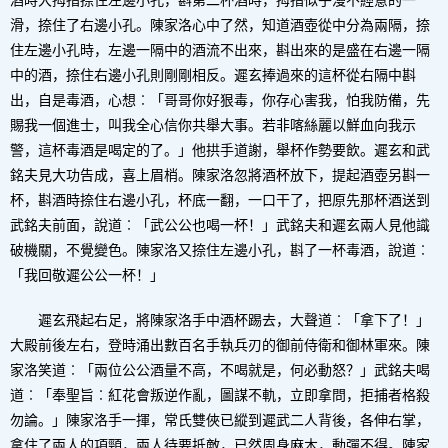
酒時大拇指捺住左邊小孔，斟第二杯酒時，拇指似乎漫不經意的一
滑，捺住了右邊小孔。陳家洛心中了然，知道酒壺從中分為兩隔，捺
住左邊小孔時，左邊一隔中的酒流不出來，斟出來的是盛在右邊一隔
中的酒，捺住右邊小孔則剛剛相反。遲玄捧過來的這杯從右隔中斟
出，自是毒酒，心想︰「哥哥你好狠毒，你存心害我，怕我防備，先
賜我一個進士，叫我全心信你共舉大事。若非喀絲麗以鮮血向我示
警，這杯毒酒是喝定的了。」他拱手道謝，舉杯作勢要飲。遲玄和武
銘夫見大功告成，喜上眉梢。陳家洛忽將酒杯放下，提起酒壺另斟一
杯，斟酒時捺住右邊小孔，杯底一翻，一口干了，把原先那杯酒送到
武銘夫前面，說道︰「武公公也喝一杯！」武銘夫和遲玄兩人見他識
破機關，不覺變色。陳家洛又捺住左邊小孔，斟了一杯毒酒，說道︰
「我回敬遲公公一杯！」
遲玄飛起右足，將陳家洛手中酒杯踢去，大聲道︰「拿下了！」
大殿前後左右，登時涌出數百名手執兵刃的御前侍衛和御林軍來。陳
家洛笑道︰「兩位公公酒量不高，不喝就是，何必動怒？」武銘夫喝
道︰「奉聖旨︰紅花會叛逆作亂，圖謀不軌，立即拿問，拒捕者格殺
勿論。」陳家洛手一揮，常氏雙俠已縱到遲武二人背後，各伸右掌，
拿住了兩人的項頸，兩人待要抵敵，已然周身麻木，動彈不得。陳家