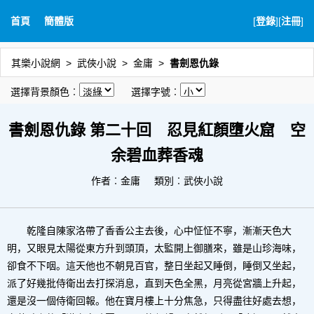
首頁
簡體版
[
登錄
][
注冊
]
其樂小說網
武俠小說
金庸
書劍恩仇錄
選擇背景顏色︰
選擇字號︰
書劍恩仇錄 第二十回 忍見紅顏墮火窟 空
余碧血葬香魂
作者︰
金庸
類別︰武俠小說
乾隆自陳家洛帶了香香公主去後，心中怔怔不寧，漸漸天色大
明，又眼見太陽從東方升到頭頂，太監開上御膳來，雖是山珍海味，
卻食不下咽。這天他也不朝見百官，整日坐起又睡倒，睡倒又坐起，
派了好幾批侍衛出去打探消息，直到天色全黑，月亮從宮牆上升起，
還是沒一個侍衛回報。他在寶月樓上十分焦急，只得盡往好處去想，