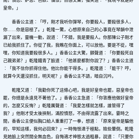
間，憤怒、妒忌、色欲、惱恨，百感交集，強笑道︰「我現今就是好
皇帝。」
香香公主道︰「哼，剛才我听你彈琴，你要殺人，要殺很多人，
你……你是惡極了。」乾隆一驚，心想原來自己的心事竟在琴韻中泄
漏了出來，靈機一動，說道︰「不錯，我是要殺人。你那陳公子剛才
已給我抓住了。你從了我，我瞧在你面上，可以放他。要是不從，嘿
嘿，你知道我要殺很多人。」香香公主大驚，顫聲道︰「你要殺死自
己親弟弟？」乾隆鐵青了臉道︰「他甚麼都對你說了？」香香公主道
︰「我不信你抓得住他。他比你能干得多。」乾隆道︰「能干？哼，
就算今天還沒抓住，明天呢？」香香公主不語，暗自沉吟。
乾隆又道︰「我勸你死了這條心吧，我是好皇帝也罷，惡皇帝也
罷，你總是永遠見不著他了。」香香公主急道︰「你答應他做好皇帝
的，怎麼又反悔？」乾隆厲聲道︰「我愛怎樣就怎樣，誰管得了
我？」他剛才受太後挾制，滿腔憤怒，不由得流露了出來。霎時之
間，香香公主便似胸口給人重重打了一拳，想道︰「原來皇帝是騙他
的，早知這樣，我何必回來？」一時悔恨達于極點，險些暈倒。乾隆
見她臉上突然間全無血色，自悔適才神態太過粗暴，說道︰「只要你