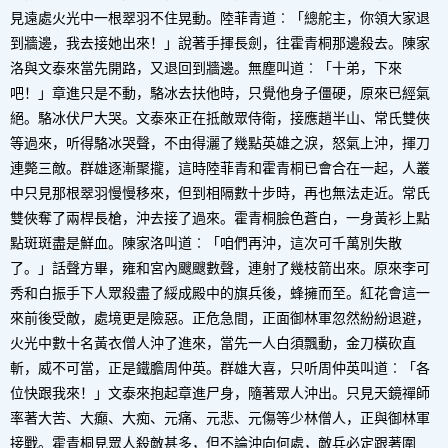
見遠處火光中一根翠羽不住晃動。陸菲青道︰「總舵主，你領大家退
到牆邊，我去接她出來！」說著手揮長劍，往霍青桐那邊殺去。陳家
洛與文泰來當先開路，又退回到牆邊。無塵叫道︰「十弟，下來
吧！」章進只是不動，駱冰去扶他時，只覺他身子僵硬，原來已經氣
絕。駱冰伏尸大哭。文泰來正在抵敵眾侍衛，接應趙半山、常氏雙俠
等過來，听得駱冰哭聲，不由得灑了幾點英雄之淚，怒氣上沖，揮刀
連斃三敵。群雄逐漸聚攏，這時陸菲青和霍青桐已會合在一起，人叢
中只見那根翠羽慢慢移來，但到相隔數十步時，再也無法走近。常氏
雙俠奪了兩桿長槍，沖去接了過來。霍青桐臉色蒼白，一身黃衫上點
點斑斑盡是鮮血。陳家洛叫道︰「咱們再沖，這次可千萬別失散
了。」話聲方畢，雍和宮內颼颼數聲，連射了幾枝箭出來。原來李可
秀和白振手下人眾殺盡了綏成殿中的旗兵後，蜂擁而至。紅花會這一
來前後受敵，處境更是險惡。正危急間，正面御林軍忽然紛紛退避，
火光中數十名黃衣僧人沖了進來，當先一人白須飄動，金刀橫砍直
斬，威不可當，正是鐵膽周仲英。群雄大喜，只听周仲英叫道︰「各
位快跟我來！」文泰來抱起章進尸身，隨著眾人沖出。只見天鏡禪師
率著大苦、大癲、大痴、元痛、元悲、元傷等少林僧人，正與御林軍
接戰。霍青桐見眾人殺敵甚多，但不論沖向何處，敵兵必定跟著圍