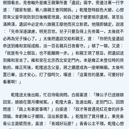
側頭看去，見卷軸外是雍王親筆所書「遺詔」兩字，旁邊注著一行字
道︰「國家有變，著八旗親王會同開拆。」乾隆登時臉色大變，心想
原來父皇早就防到日後機密泄漏，如自己敢于變更祖宗遺規，甚至反
滿興漢，遺詔中必定命八旗親王廢他而另立新君。他隨即鎮定，說道
︰「先帝深遠謀慮，明見百世。兒子只要及得上先帝萬一，太後就不
必再為兒子操心了。」太後把遺詔交給和親王，道︰「你把先皇遺詔
恭送到雍和宮綏成殿，派一百名親兵日夜看守。」頓了一頓，又道︰
「就是有今上御旨，也不能離開一步。」和親王領了慈旨，把遺詔送
到雍和宮去了。雍和宮在北京西北安定門內，本是雍正未登位時的貝
勒府。雍正死後，乾隆追念父皇，將之擴建成為一座喇嘛廟。太後布
置已畢，這才安心，打了個呵欠，嘆道︰「這萬世的基業，可要好好
看著啊！」
乾隆送太後出殿，忙召侍衛詢問。白振稟道︰「陳公子已送娘娘
回宮，娘娘在寶月樓候駕。」乾隆大喜，急速出殿，走到門口，回頭
問道︰「路上有甚麼事嗎？」白振道︰「奴才等曾遇見紅花會的許多
頭腦，幸虧陳公子攔阻，沒出甚麼事。」乾隆到了寶月樓上，果見香
香公主面壁而坐，喜道︰「長城好玩麼？」香香公主不理。乾隆心想