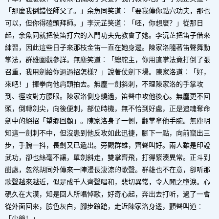
「那麼我倒錯怪師父了。」余魚同笑道︰「要我傳你點穴功夫，那也
可以，但你得磕頭拜師。」李沅芷笑道︰「呸，你想麼？」從那日
起，余魚同就把使笛打穴的入門功夫先教會了她。李沅芷把笛子借來
練習，因此這些日子來那枝金笛一直在她身邊。陳家洛隨著笛聲舞動
掌法，群雄圍觀參詳。無塵笑道︰「總舵主，你用這掌法竟打倒了張
召重，我用劍給你過過招怎樣？」說著仗劍下場。陳家洛道︰「好，
來吧！」揮拳向他肩頭拍去。無塵一劍斜刺，不理陳家洛的手掌攻
到、徑攻對方腰眼。陳家洛側身繞過，笛聲中攻他後心。無塵更不回
頭，倒轉劍尖，向後便刺，部位時機，無不恰到好處，正是追魂奪命
劍中的絕招「望鄉回顧」。陳家洛身子一側，翻掌拿他手腕。無塵明
知這一劍刺不中，但沒患到他反攻如此迅捷，腳下一點，向前竄出三
步，手腕一抖，長劍又已遞出。旁觀群雄，齊聲叫好。兩人雖是印證
武功，卻也絲毫不讓，單劍斜走，雙掌齊飛，打得緊湊異常。正斗到
酣處，忽然胡同外傳來一陣漫長淒涼的歌聲。群雄也不在意，卻听那
歌聲越來越近，似是成千人齊聲唱和，悲切異常，令人聞之墮淚。心
硯久在大漠，知是回人所唱悼歌，好奇心起，奔出去打听，過了一會
從外面回來，臉色灰白，腳步踉蹌，走近陳家洛身邊，顫聲叫道︰
「少爺！」