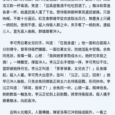
洛又斟一杯毒酒，笑道︰「這真是敬酒不吃吃罰酒了。」駱冰和章進
各拿一杯，給遲武兩人灌了下去。眾侍衛與御林軍見遲武被擒，只是
吶喊，不敢十分逼近。紅花會群雄早從衣底取出兵刃，無塵身上只藏
一柄短劍，使用不便，縱入侍衛人群之中，夾手奪了一柄劍來，連殺
三人，當先直入後殿，群雄跟著沖入。
李可秀拉著女兒的手，叫道︰「在我身邊！」他一面和白振兩人
分別傳令，督率侍衛們攔截，一面拉著女兒，防她混亂中受傷。余魚
同見狀，長嘆一聲，心想︰「我與她爹爹勢成水火，她終究非我之
偶！」一陣難受，揮笛沖入。李沅芷右手使勁一掙，李可秀拉不住，
當即被她掙月兌。李沅芷叫道︰「爹爹保重，女兒去了！」反身躍
起，縱入人叢。李可秀大出意外，急叫︰「沅芷，沅芷，回來！」她
早已沖入後殿，只見余魚同揮笛正與五六名侍衛惡戰，形同拚命。李
沅芷叫道︰「師哥，我來了！」余魚同一听，心頭一喜，精神倍長，
刷刷數笛一輪急攻，李沅芷仗劍上前助戰，將眾侍衛殺退。兩人攜手
跟著駱冰，向前直沖。
這時火光燭天，人聲嘈雜，陳家洛等已沖到綏成殿外，一看之