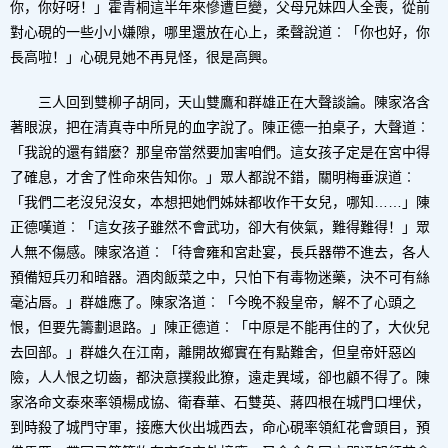
你，你好呀！」霍青桐這半年來慘遭巨變，父母兄妹四人全喪，從前
對心硯的一些小小嫌隙，哪里還放在心上，柔聲說道︰「你也好，你
長高啦！」心硯見她不再見怪，很是高興。
三人回到雙柳子胡同，天山雙鷹和群雄正在大聲談論。陳家洛含
著眼淚，把在清真寺中所見的血字說了。陳正德一拍桌子，大聲道︰
「我說的還有錯麼？那皇帝當然要加害咱們。這女孩子定是在宮中得
了確息，才舍了性命來告知你。」眾人都說不錯，關明梅垂淚道︰
「我們二老沒兒沒女，本想把她們姊妹都收作干女兒，哪知……」陳
正德嘆道︰「這女孩子雖然不會武功，卻大有俠氣，難得難得！」眾
人無不傷感。陳家洛道︰「待會雍和宮赴宴，長兵器帶不進去，各人
預備短兵刃和暗器。酒肉飯菜之中，只怕下有毒物迷藥，決不可有絲
毫沾唇。」群雄應了。陳家洛道︰「今晚不殺皇帝，解不了心頭之
恨，但要先籌劃退路。」陳正德道︰「中原是不能再住的了，大伙兒
去回部。」群雄久在江南，離開故鄉實在有點難舍，但皇帝奸惡凶
險，人人恨之切齒，都決意撲殺此獠，遠走異域，卻也顧不得了。陳
家洛命文泰來率領楊成協、衛春華、石雙英、蔣四根在城門口埋伏，
到時殺了城門守軍，接應大伙出城西去，命心硯率領紅花會頭目，預