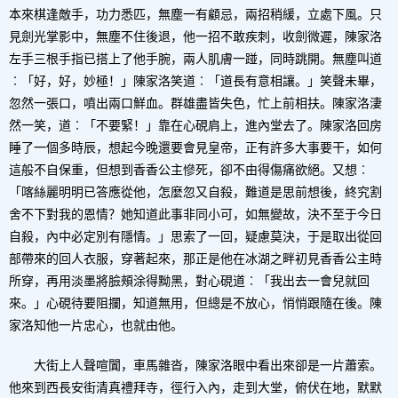
本來棋逢敵手，功力悉匹，無塵一有顧忌，兩招稍緩，立處下風。只
見劍光掌影中，無塵不住後退，他一招不敢疾刺，收劍微遲，陳家洛
左手三根手指已搭上了他手腕，兩人肌膚一踫，同時跳開。無塵叫道
︰「好，好，妙極！」陳家洛笑道︰「道長有意相讓。」笑聲未畢，
忽然一張口，噴出兩口鮮血。群雄盡皆失色，忙上前相扶。陳家洛淒
然一笑，道︰「不要緊！」靠在心硯肩上，進內堂去了。陳家洛回房
睡了一個多時辰，想起今晚還要會見皇帝，正有許多大事要干，如何
這般不自保重，但想到香香公主慘死，卻不由得傷痛欲絕。又想︰
「喀絲麗明明已答應從他，怎麼忽又自殺，難道是思前想後，終究割
舍不下對我的恩情？她知道此事非同小可，如無變故，決不至于今日
自殺，內中必定別有隱情。」思索了一回，疑慮莫決，于是取出從回
部帶來的回人衣服，穿著起來，那正是他在冰湖之畔初見香香公主時
所穿，再用淡墨將臉頰涂得黝黑，對心硯道︰「我出去一會兒就回
來。」心硯待要阻攔，知道無用，但總是不放心，悄悄跟隨在後。陳
家洛知他一片忠心，也就由他。
大街上人聲喧闐，車馬雜沓，陳家洛眼中看出來卻是一片蕭索。
他來到西長安街清真禮拜寺，徑行入內，走到大堂，俯伏在地，默默