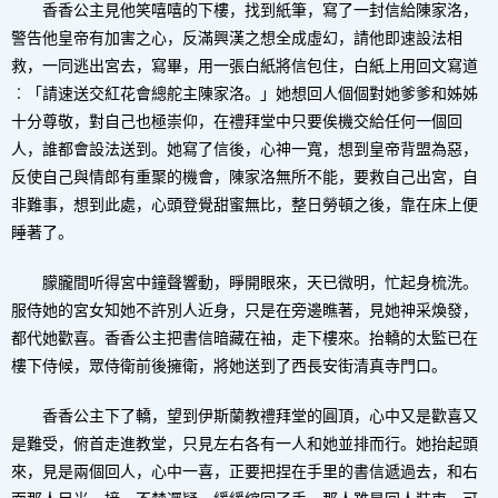
香香公主見他笑嘻嘻的下樓，找到紙筆，寫了一封信給陳家洛，
警告他皇帝有加害之心，反滿興漢之想全成虛幻，請他即速設法相
救，一同逃出宮去，寫畢，用一張白紙將信包住，白紙上用回文寫道
︰「請速送交紅花會總舵主陳家洛。」她想回人個個對她爹爹和姊姊
十分尊敬，對自己也極崇仰，在禮拜堂中只要俟機交給任何一個回
人，誰都會設法送到。她寫了信後，心神一寬，想到皇帝背盟為惡，
反使自己與情郎有重聚的機會，陳家洛無所不能，要救自己出宮，自
非難事，想到此處，心頭登覺甜蜜無比，整日勞頓之後，靠在床上便
睡著了。
朦朧間听得宮中鐘聲響動，睜開眼來，天已微明，忙起身梳洗。
服侍她的宮女知她不許別人近身，只是在旁邊瞧著，見她神采煥發，
都代她歡喜。香香公主把書信暗藏在袖，走下樓來。抬轎的太監已在
樓下侍候，眾侍衛前後擁衛，將她送到了西長安街清真寺門口。
香香公主下了轎，望到伊斯蘭教禮拜堂的圓頂，心中又是歡喜又
是難受，俯首走進教堂，只見左右各有一人和她並排而行。她抬起頭
來，見是兩個回人，心中一喜，正要把捏在手里的書信遞過去，和右